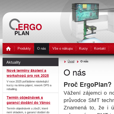
Produkty
O nás
Vše o nákupu
Kurzy
Kontakt
Aktuality
Úvod
O nás
O nás
Nové termíny školení a
workshopů pro rok 2025
Proč ErgoPlan?
V roce 2025 pořádáme následující
kurzy na téma pájení, rework DPS a
reballing.
Vážení zájemci o n
Termín objednávek s
průvodce SMT technol
garancí dodání do Vánoc
Znamená to, že i 
Termín objednávek u zboží, které
není skladem, s garancí dodání do