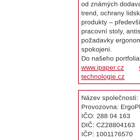
od známých dodavat
trend, ochrany lids
produkty – předevší
pracovní stoly, ant
požadavky ergonomi
spokojeni.
Do našeho portfolia
www.ipaper.cz
technologie.cz
Název společnosti: 
Provozovna: ErgoPla
IČO: 288 04 163
DIČ: CZ28804163
IČP: 1001176570