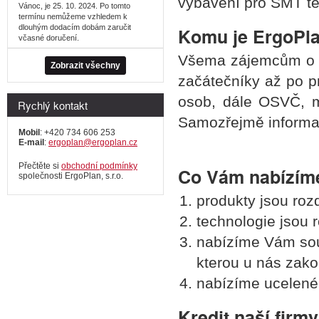
vybavení pro SMT te
Vánoc, je 25. 10. 2024. Po tomto
termínu nemůžeme vzhledem k
dlouhým dodacím dobám zaručit
Komu je ErgoPl
včasné doručení.
Všema zájemcům o S
Zobrazit všechny
začátečníky až po pr
osob, dále OSVČ, m
Rychlý kontakt
Samozřejmě informac
Mobil
: +420 734 606 253
E-mail
:
ergoplan@ergoplan.cz
Přečtěte si
obchodní podmínky
Co Vám nabízím
společnosti ErgoPlan, s.r.o.
produkty jsou roz
technologie jsou
nabízíme Vám sou
kterou u nás zako
nabízíme ucelené
Kredit naší firm