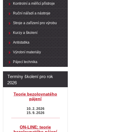
Kontrolní a měřicí přístroje
Ruční nářadí a nástroje
Stroje a zařízení pro výrobu
Kurzy a školení
Antistatika
Výrobní materiály
Pájecí technika
Termíny školení pro rok
2026
Teorie bezolovnatého
pájení
10. 2. 2026
15. 9. 2026
.......................................................
ON-LINE: teorie
bezolovnatého pájení