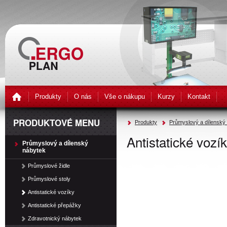
Produkty
O nás
Vše o nákupu
Kurzy
Kontakt
PRODUKTOVÉ MENU
Produkty
Průmyslový a dílenský
Antistatické vozí
Průmyslový a dílenský
nábytek
Průmyslové židle
Průmyslové stoly
Antistatické vozíky
Antistatické přepážky
Zdravotnický nábytek