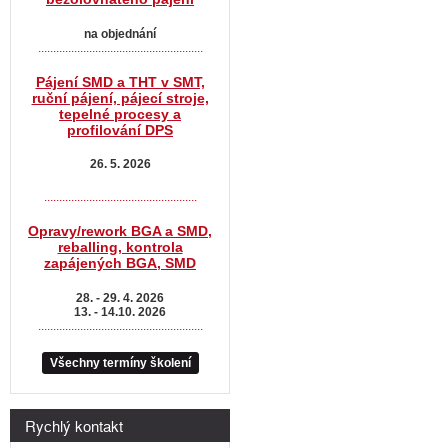
na objednání
.......................................................
Pájení SMD a THT v SMT,
ruční pájení, pájecí stroje,
tepelné procesy a
profilování DPS
26. 5. 2026
...................................................
Opravy/rework BGA a SMD,
reballing, kontrola
zapájených BGA, SMD
28. - 29. 4. 2026
13. - 14.10. 2026
.......................................................
Všechny termíny školení
Rychlý kontakt