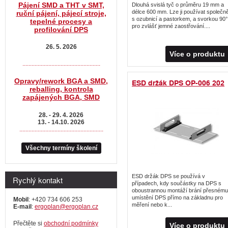
Pájení SMD a THT v SMT,
Dlouhá svislá tyč o průměru 19 mm a
délce 600 mm. Lze ji používat společn
ruční pájení, pájecí stroje,
s ozubnicí a pastorkem, a svorkou 90°
tepelné procesy a
pro zvlášť jemné zaostřování....
profilování DPS
26. 5. 2026
Více o produktu
...................................................
Opravy/rework BGA a SMD,
ESD držák DPS OP-006 202
reballing, kontrola
zapájených BGA, SMD
28. - 29. 4. 2026
13. - 14.10. 2026
.......................................................
Všechny termíny školení
ESD držák DPS se používá v
Rychlý kontakt
případech, kdy součástky na DPS s
oboustrannou montáží brání přesnému
umístění DPS přímo na základnu pro
Mobil
: +420 734 606 253
měření nebo k...
E-mail
:
ergoplan@ergoplan.cz
Přečtěte si
obchodní podmínky
Více o produktu