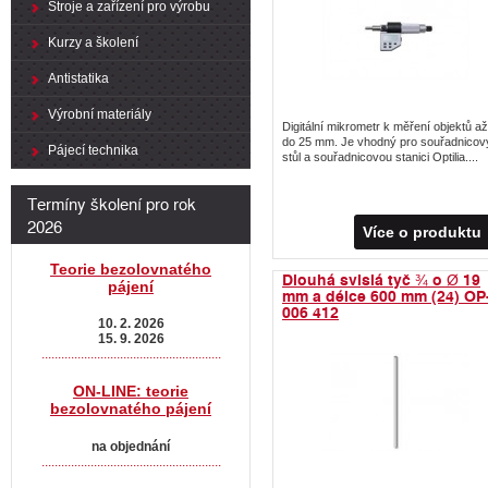
Stroje a zařízení pro výrobu
Kurzy a školení
Antistatika
Výrobní materiály
Digitální mikrometr k měření objektů až
do 25 mm. Je vhodný pro souřadnicov
Pájecí technika
stůl a souřadnicovou stanici Optilia....
Termíny školení pro rok
2026
Více o produktu
Teorie bezolovnatého
Dlouhá svislá tyč ¾ o Ø 19
pájení
mm a délce 600 mm (24) OP
006 412
10. 2. 2026
15. 9. 2026
.......................................................
ON-LINE: teorie
bezolovnatého pájení
na objednání
.......................................................