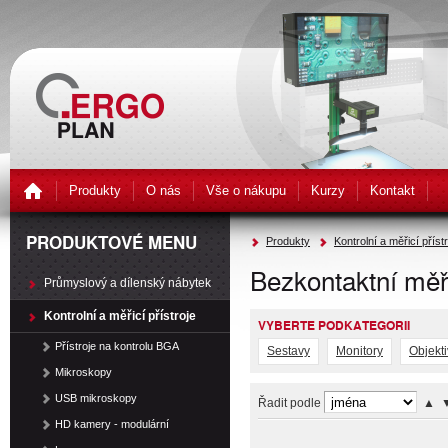
Produkty
O nás
Vše o nákupu
Kurzy
Kontakt
PRODUKTOVÉ MENU
Produkty
Kontrolní a měřicí příst
Bezkontaktní mě
Průmyslový a dílenský nábytek
Kontrolní a měřicí přístroje
VYBERTE PODKATEGORII
Přístroje na kontrolu BGA
Sestavy
Monitory
Objekti
Mikroskopy
USB mikroskopy
Řadit podle
▲
HD kamery - modulární