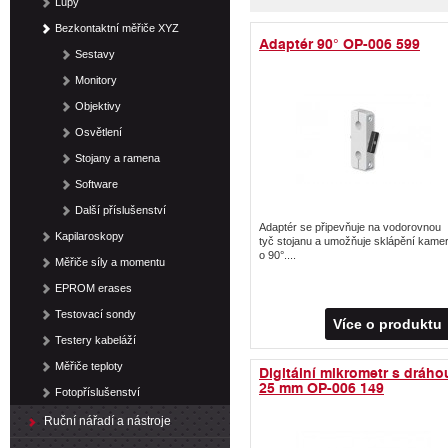
Lupy
Bezkontaktní měřiče XYZ
Adaptér 90° OP-006 599
Sestavy
Monitory
Objektivy
Osvětlení
Stojany a ramena
Software
Další příslušenství
Adaptér se připevňuje na vodorovnou
Kapilaroskopy
tyč stojanu a umožňuje sklápění kame
o 90°....
Měřiče síly a momentu
EPROM erases
Testovací sondy
Více o produktu
Testery kabeláží
Měřiče teploty
Digitální mikrometr s dráho
25 mm OP-006 149
Fotopříslušenství
Ruční nářadí a nástroje