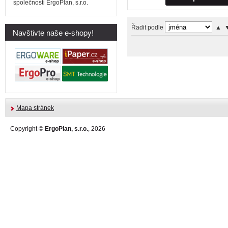
společnosti ErgoPlan, s.r.o.
Řadit podle
▲
Navštivte naše e-shopy!
Mapa stránek
Copyright ©
ErgoPlan, s.r.o.
, 2026