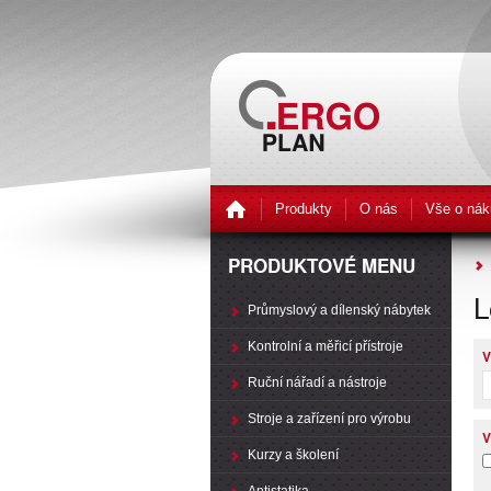
Produkty
O nás
Vše o nák
PRODUKTOVÉ MENU
L
Průmyslový a dílenský nábytek
Kontrolní a měřicí přístroje
V
Ruční nářadí a nástroje
Stroje a zařízení pro výrobu
V
Kurzy a školení