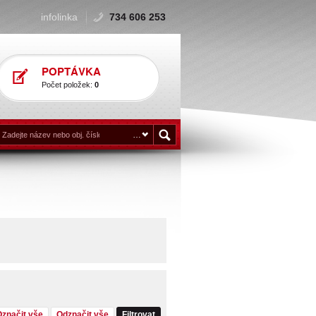
infolinka
734 606 253
POPTÁVKA
Počet položek:
0
Označit vše
Odznačit vše
Filtrovat