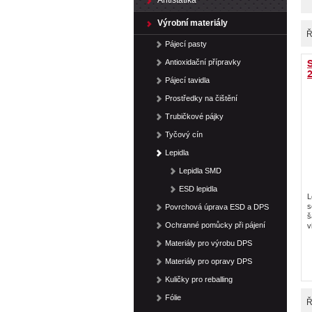
Antistatika
Výrobní materiály
Ř
Pájecí pasty
Antioxidační přípravky
2
Pájecí tavidla
Prostředky na čištění
Trubičkové pájky
Tyčový cín
Lepidla
Lepidla SMD
ESD lepidla
L
s
Povrchová úprava ESD a DPS
š
Ochranné pomůcky při pájení
v
Materiály pro výrobu DPS
Materiály pro opravy DPS
Kuličky pro reballing
Fólie
Ř