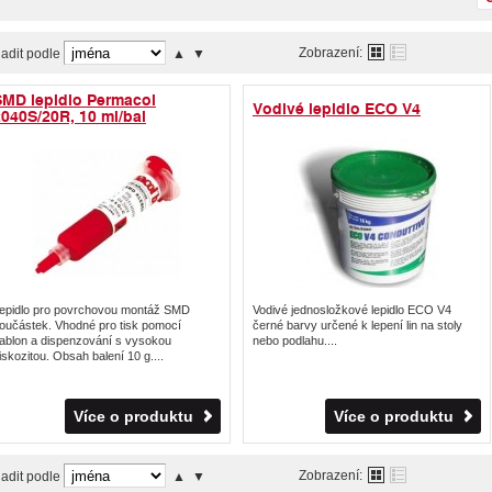
Zobrazení:
adit podle
▲
▼
SMD lepidlo Permacol
Vodivé lepidlo ECO V4
040S/20R, 10 ml/bal
epidlo pro povrchovou montáž SMD
Vodivé jednosložkové lepidlo ECO V4
oučástek. Vhodné pro tisk pomocí
černé barvy určené k lepení lin na stoly
ablon a dispenzování s vysokou
nebo podlahu....
iskozitou. Obsah balení 10 g....
Více o produktu
Více o produktu
Zobrazení:
adit podle
▲
▼