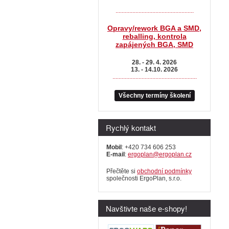
...................................................
Opravy/rework BGA a SMD,
reballing, kontrola
zapájených BGA, SMD
28. - 29. 4. 2026
13. - 14.10. 2026
.......................................................
Všechny termíny školení
Rychlý kontakt
Mobil
: +420 734 606 253
E-mail
:
ergoplan@ergoplan.cz
Přečtěte si
obchodní podmínky
společnosti ErgoPlan, s.r.o.
Navštivte naše e-shopy!