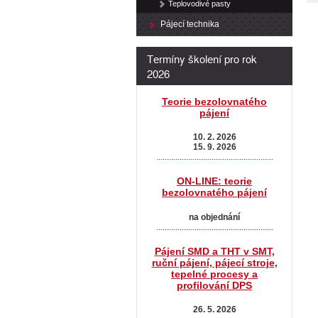
Teplovodivé pasty
Pájecí technika
Termíny školení pro rok
2026
Teorie bezolovnatého
pájení
10. 2. 2026
15. 9. 2026
.......................................................
ON-LINE: teorie
bezolovnatého pájení
na objednání
.......................................................
Pájení SMD a THT v SMT,
ruční pájení, pájecí stroje,
tepelné procesy a
profilování DPS
26. 5. 2026