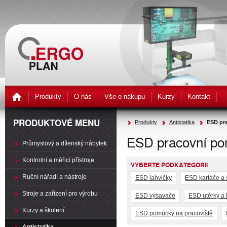
Produkty
O nás
Vše o nákupu
Kurzy
Kontakt
PRODUKTOVÉ MENU
Produkty
Antistatika
ESD pr
ESD pracovní p
Průmyslový a dílenský nábytek
Kontrolní a měřicí přístroje
VYBERTE PODKATEGORII
Ruční nářadí a nástroje
ESD lahvičky
ESD kartáče a 
Stroje a zařízení pro výrobu
ESD vysavače
ESD utěrky a
Kurzy a školení
ESD pomůcky na pracoviště