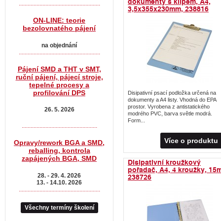
dokumenty s klipem, A4,
.......................................................
3,5x355x230mm, 238816
ON-LINE: teorie
bezolovnatého pájení
na objednání
.......................................................
Pájení SMD a THT v SMT,
ruční pájení, pájecí stroje,
tepelné procesy a
profilování DPS
Disipativní psací podložka určená na
dokumenty a A4 listy. Vhodná do EPA
prostor. Vyrobena z antistatického
26. 5. 2026
modrého PVC, barva světle modrá.
Form...
...................................................
Více o produktu
Opravy/rework BGA a SMD,
reballing, kontrola
zapájených BGA, SMD
Disipativní kroužkový
pořadač, A4, 4 kroužky, 15
238726
28. - 29. 4. 2026
13. - 14.10. 2026
.......................................................
Všechny termíny školení