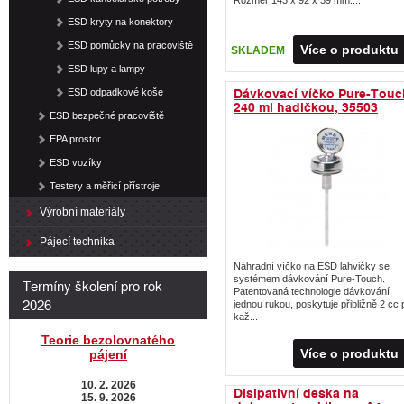
Rozměr 143 x 92 x 39 mm....
ESD kryty na konektory
ESD pomůcky na pracoviště
Více o produktu
SKLADEM
ESD lupy a lampy
Dávkovací víčko Pure-Touc
ESD odpadkové koše
240 ml hadičkou, 35503
ESD bezpečné pracoviště
EPA prostor
ESD vozíky
Testery a měřicí přístroje
Výrobní materiály
Pájecí technika
Náhradní víčko na ESD lahvičky se
systémem dávkování Pure-Touch.
Termíny školení pro rok
Patentovaná technologie dávkování
2026
jednou rukou, poskytuje přibližně 2 cc p
kaž...
Teorie bezolovnatého
Více o produktu
pájení
10. 2. 2026
Disipativní deska na
15. 9. 2026