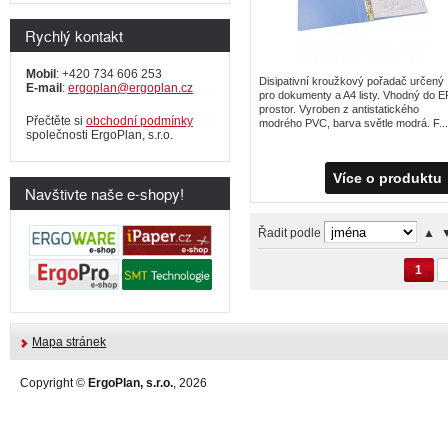
Rychlý kontakt
Mobil
: +420 734 606 253
Disipativní kroužkový pořadač určený
E-mail
:
ergoplan@ergoplan.cz
pro dokumenty a A4 listy. Vhodný do E
prostor. Vyroben z antistatického
Přečtěte si
obchodní podmínky
modrého PVC, barva světle modrá. F...
společnosti ErgoPlan, s.r.o.
Více o produktu
Navštivte naše e-shopy!
Řadit podle
▲
1
Mapa stránek
Copyright ©
ErgoPlan, s.r.o.
, 2026