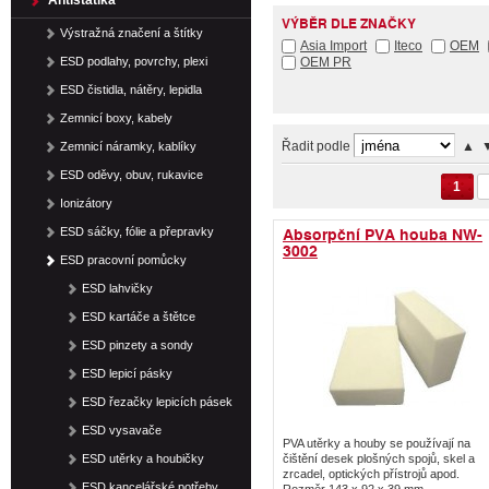
Antistatika
VÝBĚR DLE ZNAČKY
Výstražná značení a štítky
Asia Import
Iteco
OEM
ESD podlahy, povrchy, plexi
OEM PR
ESD čistidla, nátěry, lepidla
Zemnicí boxy, kabely
Řadit podle
▲
Zemnicí náramky, kablíky
ESD oděvy, obuv, rukavice
1
Ionizátory
Absorpční PVA houba NW-
ESD sáčky, fólie a přepravky
3002
ESD pracovní pomůcky
ESD lahvičky
ESD kartáče a štětce
ESD pinzety a sondy
ESD lepicí pásky
ESD řezačky lepicích pásek
ESD vysavače
PVA utěrky a houby se používají na
ESD utěrky a houbičky
čištění desek plošných spojů, skel a
zrcadel, optických přístrojů apod.
ESD kancelářské potřeby