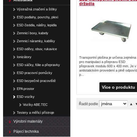
Antistatika
držadla
Výstražná značení a štítky
ESD podlahy, povrchy, plexi
ESD čistidla, nátěry, lepidla
Zemnicí boxy, kabely
Zemnicí náramky, kablíky
ESD oděvy, obuv, rukavice
Ionizátory
Transportní plošina je určena zejména
pro manipulaci a přepravu ESD
ESD sáčky, fólie a přepravky
přepravek modulu 600 x 400 mm. Je v
antistatickém provedení a plně odpoví
ESD pracovní pomůcky
p...
ESD bezpečné pracoviště
Více o produktu
EPA prostor
ESD vozíky
Řadit podle
▲
Vozíky ABE.TEC
Testery a měřicí přístroje
Výrobní materiály
Pájecí technika