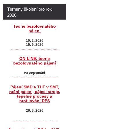
Termíny školení pro rok
2026
Teorie bezolovnatého
pájení
10. 2. 2026
15. 9. 2026
.......................................................
ON-LINE: teorie
bezolovnatého pájení
na objednání
.......................................................
Pájení SMD a THT v SMT,
ruční pájení, pájecí stroje,
tepelné procesy a
profilování DPS
26. 5. 2026
...................................................