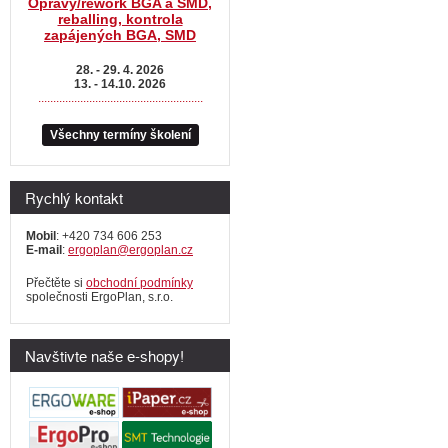
Opravy/rework BGA a SMD,
reballing, kontrola
zapájených BGA, SMD
28. - 29. 4. 2026
13. - 14.10. 2026
.......................................................
Všechny termíny školení
Rychlý kontakt
Mobil
: +420 734 606 253
E-mail
:
ergoplan@ergoplan.cz
Přečtěte si
obchodní podmínky
společnosti ErgoPlan, s.r.o.
Navštivte naše e-shopy!