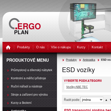
Produkty
O nás
Vše o nákupu
Kurzy
Kontakt
PRODUKTOVÉ MENU
Produkty
Antistatika
ESD vo
ESD vozíky
Průmyslový a dílenský nábytek
Kontrolní a měřicí přístroje
VYBERTE PODKATEGORII
Ruční nářadí a nástroje
Vozíky ABE.TEC
Stroje a zařízení pro výrobu
Řadit podle
▲
Kurzy a školení
ESD transportní plošina be