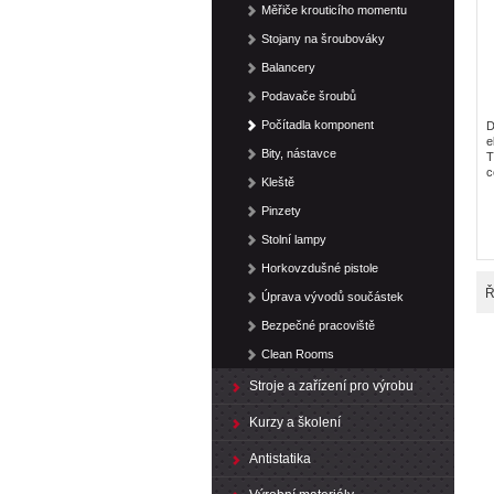
Měřiče krouticího momentu
Stojany na šroubováky
Balancery
Podavače šroubů
Počítadla komponent
D
e
Bity, nástavce
T
c
Kleště
Pinzety
Stolní lampy
Horkovzdušné pistole
Ř
Úprava vývodů součástek
Bezpečné pracoviště
Clean Rooms
Stroje a zařízení pro výrobu
Kurzy a školení
Antistatika