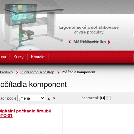
Ergonomické a sofistikované
chytré produkty
upu
Kurzy
Kontakt
Produkty
Ruční nářadí a nástroje
Počítadla komponent
očítadla komponent
Zobrazení:
adit podle
▲
▼
igitální počitadlo šroubů
STC-01