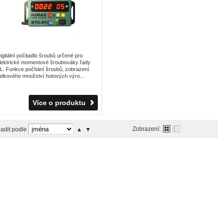
igitální počitadlo šroubů určené pro
lektrické momentové šroubováky řady
L. Funkce počítání šroubů, zobrazení
elkového množství hotových výro...
Více o produktu
Zobrazení:
adit podle
▲
▼