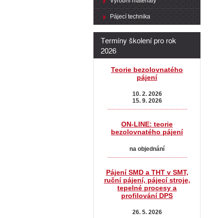
Výrobní materiály
Pájecí technika
Termíny školení pro rok
2026
Teorie bezolovnatého
pájení
10. 2. 2026
15. 9. 2026
.......................................................
ON-LINE: teorie
bezolovnatého pájení
na objednání
.......................................................
Pájení SMD a THT v SMT,
ruční pájení, pájecí stroje,
tepelné procesy a
profilování DPS
26. 5. 2026