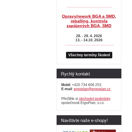
...................................................
Opravy/rework BGA a SMD,
reballing, kontrola
zapájených BGA, SMD
28. - 29. 4. 2026
13. - 14.10. 2026
.......................................................
Všechny termíny školení
Rychlý kontakt
Mobil
: +420 734 606 253
E-mail
:
ergoplan@ergoplan.cz
Přečtěte si
obchodní podmínky
společnosti ErgoPlan, s.r.o.
Navštivte naše e-shopy!