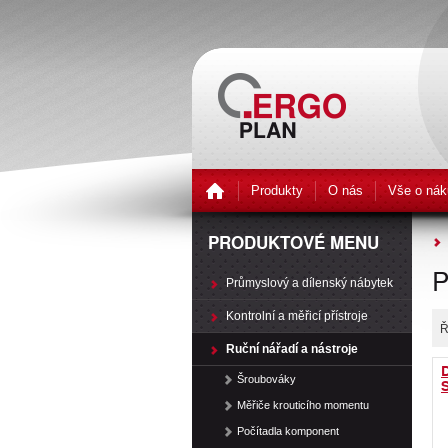
Produkty
O nás
Vše o nák
PRODUKTOVÉ MENU
P
Průmyslový a dílenský nábytek
Kontrolní a měřicí přístroje
Ř
Ruční nářadí a nástroje
D
Šroubováky
Měřiče krouticího momentu
Počítadla komponent