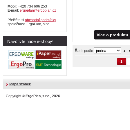
Mobil
: +420 734 606 253
E-mail
:
ergoplan@ergoplan.cz
Přečtěte si
obchodní podmínky
společnosti ErgoPlan, s.r.o.
Více o produktu
Navštivte naše e-shopy!
Řadit podle
▲
1
Mapa stránek
Copyright ©
ErgoPlan, s.r.o.
, 2026