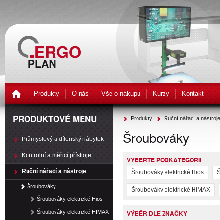
Produkty
O nás
Vše o nákupu
Kurzy
Kontakt
PRODUKTOVÉ MENU
Produkty
Ruční nářadí a nástroje
Šroubováky
Průmyslový a dílenský nábytek
Kontrolní a měřicí přístroje
VYBERTE PODKATEGORII
Ruční nářadí a nástroje
Šroubováky elektrické Hios
Š
Šroubováky
Šroubováky elektrické HIMAX
Šroubováky elektrické Hios
Šroubováky elektrické HIMAX
VÝBĚR DLE ZNAČKY