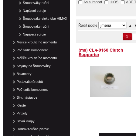
Asia Import
HIOS
ABE.
Šroubováky ruční
Napájecí zdroje
Šroubováky elektrické HIMAX
Řadit podle
▲
Šroubováky ruční
Napájecí zdroje
1
Měřiče krouticího momentu
(ms) CL4-0160 Clutch
Počítadla komponent
Supporter
Měřiče krouticího momentu
Stojany na šroubováky
Balancery
Podavače šroubů
Počítadla komponent
Bity, nástavce
Kleště
Pinzety
Stolní lampy
Horkovzdušné pistole