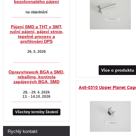
bezolovnatého pájení
na objednání
.......................................................
Pájení SMD a THT v SMT,
ruční pájení, pájecí stroje,
tepelné procesy a
profilování DPS
26. 5. 2026
...................................................
Více o produktu
Opravy/rework BGA a SMD,
reballing, kontrola
zapájených BGA, SMD
A45-0310 Upper Planet Cag
28. - 29. 4. 2026
13. - 14.10. 2026
.......................................................
Všechny termíny školení
Rychlý kontakt