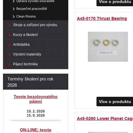
Úprava vývodů součástek
Více o produktu
Bezpečné pracoviště
Clean Rooms
A45-0170 Thrust Bearing
Stroje a zařízení pro výrobu
Kurzy a školení
Antistatika
Výrobní materiály
Pájecí technika
Termíny školení pro rok
2026
Teorie bezolovnatého
pájení
Více o produktu
10. 2. 2026
15. 9. 2026
A45-0260 Lower Planet Cag
.......................................................
ON-LINE: teorie