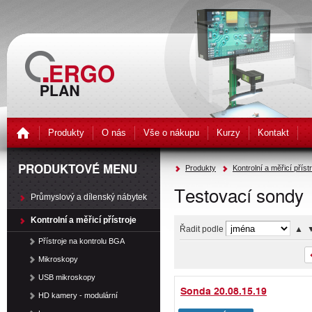
Produkty
O nás
Vše o nákupu
Kurzy
Kontakt
PRODUKTOVÉ MENU
Produkty
Kontrolní a měřicí příst
Testovací sondy
Průmyslový a dílenský nábytek
Kontrolní a měřicí přístroje
Řadit podle
▲
Přístroje na kontrolu BGA
Mikroskopy
USB mikroskopy
Sonda 20.08.15.19
HD kamery - modulární