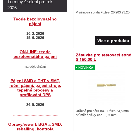
Termíny školení pro rok
2026
Pružinová sonda Fixtest 20.203.23.25..
Teorie bezolovnatého
pájení
10. 2. 2026
15. 9. 2026
Více o produktu
.......................................................
ON-LINE: teorie
Zásuvka pro testovací son
bezolovnatého pájení
S 150.00 L
na objednání
NOVINKA
NOVINKA
.......................................................
Pájení SMD a THT v SMT,
ruční pájení, pájecí stroje,
tepelné procesy a
profilování DPS
26. 5. 2026
Určená pro sérii 15O. Délka 23,8 mm,
...................................................
průměr špičky cca. 1,97 mm....
Opravy/rework BGA a SMD,
reballing, kontrola