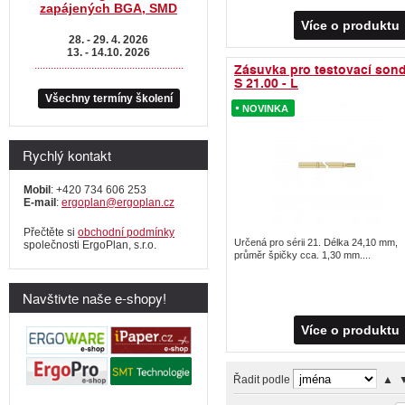
zapájených BGA, SMD
Více o produktu
28. - 29. 4. 2026
13. - 14.10. 2026
.......................................................
Zásuvka pro testovací son
S 21.00 - L
Všechny termíny školení
NOVINKA
NOVINKA
Rychlý kontakt
Mobil
: +420 734 606 253
E-mail
:
ergoplan@ergoplan.cz
Přečtěte si
obchodní podmínky
Určená pro sérii 21. Délka 24,10 mm,
společnosti ErgoPlan, s.r.o.
průměr špičky cca. 1,30 mm....
Navštivte naše e-shopy!
Více o produktu
Řadit podle
▲