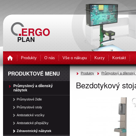
Produkty
O nás
Vše o nákupu
Kurzy
Kontakt
PRODUKTOVÉ MENU
Produkty
Průmyslový a dílenský
Bezdotykový stoja
Průmyslový a dílenský
nábytek
Průmyslové židle
Průmyslové stoly
Antistatické vozíky
Antistatické přepážky
Zdravotnický nábytek