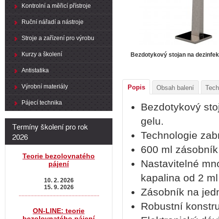
Kontrolní a měřicí přístroje
Ruční nářadí a nástroje
Stroje a zařízení pro výrobu
Kurzy a školení
Bezdotykový stojan na dezinfekc
Antistatika
Výrobní materiály
Popis
Obsah balení
Tech
Pájecí technika
Bezdotykový sto
gelu.
Termíny školení pro rok
Technologie zabr
2026
600 ml zásobník 
Teorie bezolovnatého
Nastavitelné mno
pájení
kapalina od 2 ml
10. 2. 2026
15. 9. 2026
Zásobník na jed
.......................................................
Robustní konstru
ON-LINE: teorie
bezolovnatého pájení