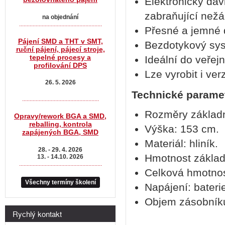
Elektronický dá
zabraňující ne
na objednání
.......................................................
Přesné a jemné 
Pájení SMD a THT v SMT,
Bezdotykový sys
ruční pájení, pájecí stroje,
tepelné procesy a
Ideální do veřejn
profilování DPS
Lze vyrobit i ve
26. 5. 2026
Technické parame
...................................................
Rozměry základn
Opravy/rework BGA a SMD,
reballing, kontrola
Výška: 153 cm.
zapájených BGA, SMD
Materiál: hliník.
28. - 29. 4. 2026
Hmotnost základ
13. - 14.10. 2026
.......................................................
Celková hmotnos
Všechny termíny školení
Napájení: bateri
Objem zásobníku
Rychlý kontakt