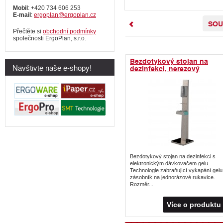
Mobil
: +420 734 606 253
E-mail
:
ergoplan@ergoplan.cz
SOU
Přečtěte si
obchodní podmínky
společnosti ErgoPlan, s.r.o.
Bezdotykový stojan na
Navštivte naše e-shopy!
dezinfekci, nerezový
Bezdotykový stojan na dezinfekci s
elektronickým dávkovačem gelu.
Technologie zabraňující vykapání gelu
zásobník na jednorázové rukavice.
Rozměr...
Více o produktu