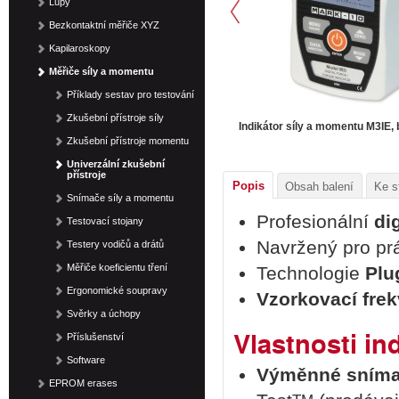
Lupy
Bezkontaktní měřiče XYZ
Kapilaroskopy
Měřiče síly a momentu
Příklady sestav pro testování
Zkušební přístroje síly
Indikátor síly a momentu M3IE,
Zkušební přístroje momentu
Univerzální zkušební
přístroje
Popis
Obsah balení
Ke s
Snímače síly a momentu
Profesionální
di
Testovací stojany
Navržený pro pr
Testery vodičů a drátů
Měřiče koeficientu tření
Technologie
Plu
Ergonomické soupravy
Vzorkovací fre
Svěrky a úchopy
Vlastnosti in
Příslušenství
Software
Výměnné snímač
EPROM erases