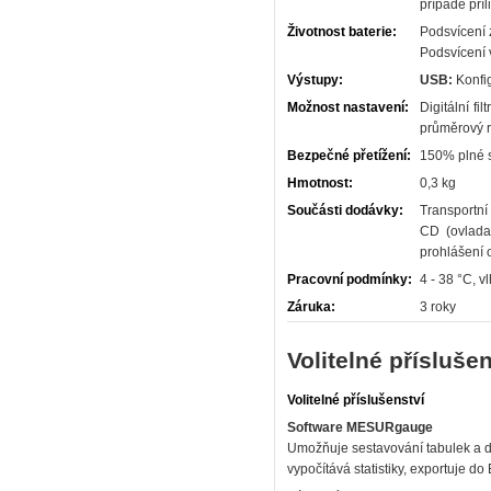
případě příl
Životnost baterie:
Podsvícení 
Podsvícení 
Výstupy:
USB:
Konfig
Možnost nastavení:
Digitální fi
průměrový r
Bezpečné přetížení:
150% plné s
Hmotnost:
0,3 kg
Součásti dodávky:
Transportní
CD (ovlada
prohlášení 
Pracovní podmínky:
4 - 38 °C, 
Záruka:
3 roky
Volitelné přísluše
Volitelné příslušenství
Software MESURgauge
Umožňuje sestavování tabulek a di
vypočítává statistiky, exportuje do 