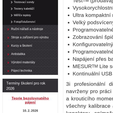
Test
(prodávaj
TM
Testovací sondy
Vysokorychlostn
Testery kabeláží
Ultra kompaktní 
Měřiče teploty
Velký podsvícený
Fotopříslušenství
Programovatelné 
Ruční nářadí a nástroje
Zobrazování špi
Stroje a zařízení pro výrobu
Konfigurovatelný
Kurzy a školení
Programovatelné
Antistatika
Napájení přes ba
Výrobní materiály
MESUR
Lite s
TM
Pájecí technika
Kontinuální USB 
Termíny školení pro rok
3i profesionální 
2026
navrženy pro práci
a krouticího momen
Teorie bezolovnatého
pájení
všechny kalibrace 
10. 2. 2026