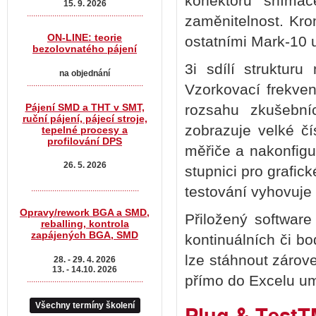
konektoru snímače
15. 9. 2026
.......................................................
zaměnitelnost. Kro
ON-LINE: teorie
ostatními Mark-10 u
bezolovnatého pájení
3i sdílí strukturu
na objednání
.......................................................
Vzorkovací frekve
rozsahu zkušební
Pájení SMD a THT v SMT,
ruční pájení, pájecí stroje,
zobrazuje velké čí
tepelné procesy a
profilování DPS
měřiče a nakonfig
26. 5. 2026
stupnici pro grafic
testování vyhovuje
...................................................
Opravy/rework BGA a SMD,
Přiložený softwar
reballing, kontrola
zapájených BGA, SMD
kontinuálních či b
lze stáhnout zárov
28. - 29. 4. 2026
13. - 14.10. 2026
přímo do Excelu um
.......................................................
Plug & TestT
Všechny termíny školení