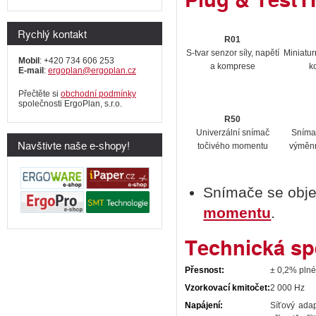
Rychlý kontakt
R01
S-tvar senzor síly, napětí
Miniatur
Mobil
: +420 734 606 253
a komprese
k
E-mail
:
ergoplan@ergoplan.cz
Přečtěte si
obchodní podmínky
společnosti ErgoPlan, s.r.o.
R50
Univerzální snímač
Sníma
Navštivte naše e-shopy!
točivého momentu
výměnn
Snímače se obje
momentu
.
Technická sp
Přesnost:
± 0,2% plné
Vzorkovací kmitočet:
2 000 Hz
Napájení:
Síťový adap