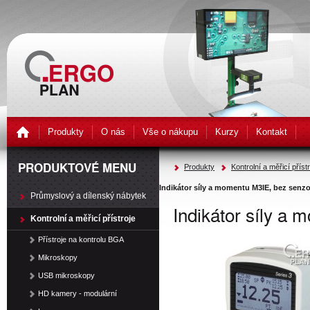
Produkty
O nás
Vše o nákupu
Kurzy
Kontakt
PRODUKTOVÉ MENU
Produkty
Kontrolní a měřicí příst
Indikátor síly a momentu M3IE, bez senz
Průmyslový a dílenský nábytek
Indikátor síly a
Kontrolní a měřicí přístroje
Přístroje na kontrolu BGA
Mikroskopy
USB mikroskopy
HD kamery - modulární