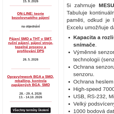
15. 9. 2026
5i zahrnuje
MES
.......................................................
Tabuluje kontinuál
ON-LINE: teorie
bezolovnatého pájení
paměti, odkud je 
Excelu umožňuje da
na objednání
.......................................................
Kapacita a rozl
Pájení SMD a THT v SMT,
ruční pájení, pájecí stroje,
snímače
.
tepelné procesy a
profilování DPS
Výměnné senzory
technologii (sen
26. 5. 2026
Ochrana senzoru
...................................................
senzoru.
Opravy/rework BGA a SMD,
reballing, kontrola
Ochrana heslem p
zapájených BGA, SMD
High-speed 7000
28. - 29. 4. 2026
USB, RS-232, Mi
13. - 14.10. 2026
.......................................................
Velký podsvícený
1000 bodová dat
Všechny termíny školení