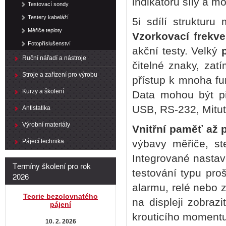
indikátorů síly a m
Testovací sondy
Testery kabeláží
5i sdílí strukturu
Měřiče teploty
Vzorkovací frekv
Fotopříslušenství
akční testy. Velký
Ruční nářadí a nástroje
čitelné znaky, za
Stroje a zařízení pro výrobu
přístup k mnoha f
Kurzy a školení
Data mohou být p
USB, RS-232, Mitut
Antistatika
Výrobní materiály
Vnitřní paměť až
Pájecí technika
výbavy měřiče, st
Integrované nastav
Termíny školení pro rok
testování typu proš
2026
alarmu, relé nebo 
Teorie bezolovnatého
na displeji zobraz
pájení
krouticího momentu
10. 2. 2026