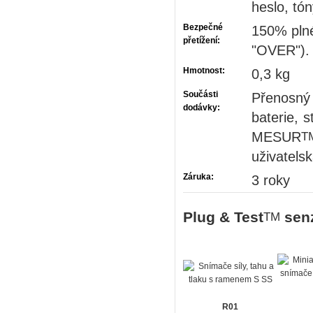
heslo, tó
Bezpečné
150% plné
přetížení:
"OVER").
Hmotnost:
0,3 kg
Součásti
Přenosný
dodávky:
baterie, 
MESUR
uživatels
Záruka:
3 roky
Plug & Test
senz
TM
R01