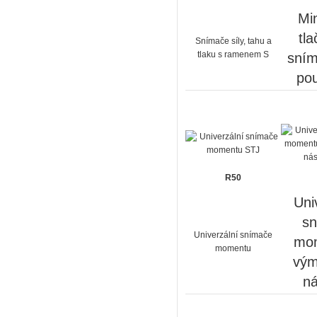
Min
tla
Snímače síly, tahu a
tlaku s ramenem S
sním
pou
R50
Uni
s
Univerzální snímače
mom
momentu
vým
ná