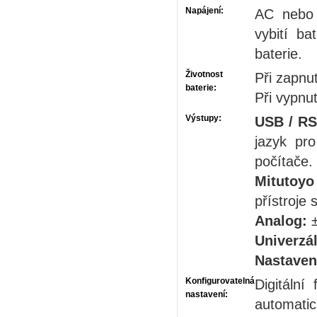
Napájení:
AC nebo 
vybití b
baterie.
Životnost
Při zapnu
baterie:
Při vypnu
Výstupy:
USB / RS
jazyk pr
počítače.
Mitutoyo
přístroje 
Analog:
±
Univerzál
Nastaven
Konfigurovatelná
Digitální
nastavení:
automati