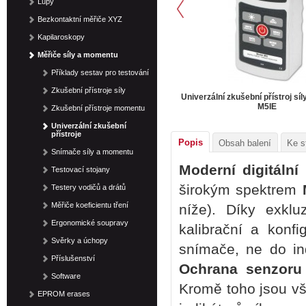
Lupy
Bezkontaktní měřiče XYZ
Kapilaroskopy
Měřiče síly a momentu
Příklady sestav pro testování
Zkušební přístroje síly
Univerzální zkušební přístroj sí
M5IE
Zkušební přístroje momentu
Univerzální zkušební
přístroje
Popis
Obsah balení
Ke s
Snímače síly a momentu
Moderní digitální
Testovací stojany
širokým spektrem
Testery vodičů a drátů
Měřiče koeficientu tření
níže). Díky exkluz
Ergonomické soupravy
kalibrační a konfi
Svěrky a úchopy
snímače, ne do in
Příslušenství
Ochrana senzoru
Software
Kromě toho jsou vš
EPROM erases