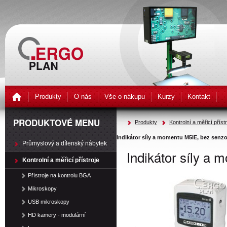
Produkty
O nás
Vše o nákupu
Kurzy
Kontakt
PRODUKTOVÉ MENU
Produkty
Kontrolní a měřicí příst
Indikátor síly a momentu M5IE, bez senz
Průmyslový a dílenský nábytek
Indikátor síly a
Kontrolní a měřicí přístroje
Přístroje na kontrolu BGA
Mikroskopy
USB mikroskopy
HD kamery - modulární