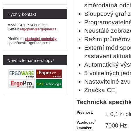
směrodatná odch
Sloupcový graf 
Rychlý kontakt
Programovatelné
Mobil
: +420 734 606 253
E-mail
:
ergoplan@ergoplan.cz
Neustálé zobraz
Režim průměrová
Přečtěte si
obchodní podmínky
společnosti ErgoPlan, s.r.o.
Externí mód spo
zastavení aktual
Navštivte naše e-shopy!
Automatický výs
5 volitelných je
Nastavitelné zvu
Značka CE.
Technická specifi
Přesnost:
± 0,1% pl
Vzorkovací
7000 Hz
kmitočet: