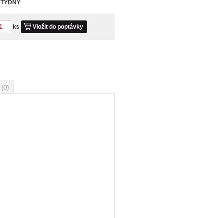
3 TÝDNY
ks
Vložit do poptávky
e
(0)