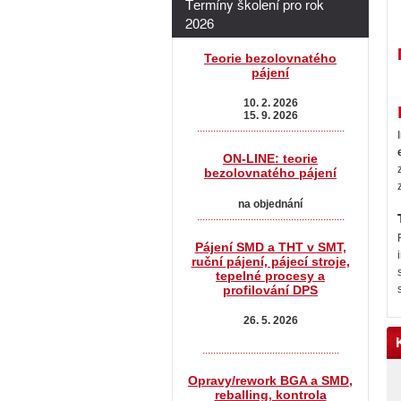
Termíny školení pro rok
2026
Teorie bezolovnatého
pájení
10. 2. 2026
15. 9. 2026
.......................................................
ON-LINE: teorie
bezolovnatého pájení
na objednání
.......................................................
Pájení SMD a THT v SMT,
ruční pájení, pájecí stroje,
tepelné procesy a
profilování DPS
26. 5. 2026
...................................................
Opravy/rework BGA a SMD,
reballing, kontrola