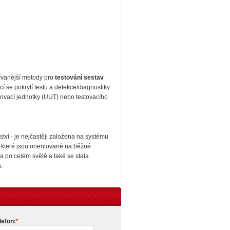
žívanější metody pro
testování sestav
cí se pokrytí testu a detekce/diagnostiky
tovací jednotky (UUT) nebo testovacího
ství - je nejčastěji založena na systému
y, které jsou orientované na běžné
na po celém světě a také se stala
.
lefon:
*