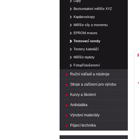
Lupy
Bezkontaktní měřiče XYZ
Kapilaroskopy
Měřiče síly a momentu
EPROM erases
Testovací sondy
Testery kabeláží
Měřiče teploty
Fotopříslušenství
Ruční nářadí a nástroje
Stroje a zařízení pro výrobu
Kurzy a školení
Antistatika
Výrobní materiály
Pájecí technika