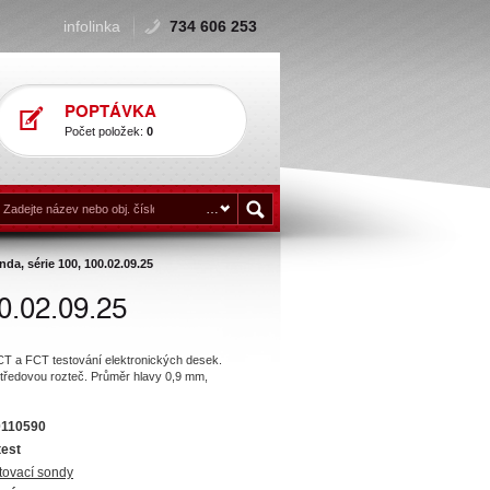
infolinka
734 606 253
POPTÁVKA
Počet položek:
0
da, série 100, 100.02.09.25
0.02.09.25
CT a FCT testování elektronických desek.
tředovou rozteč. Průměr hlavy 0,9 mm,
0110590
test
tovací sondy