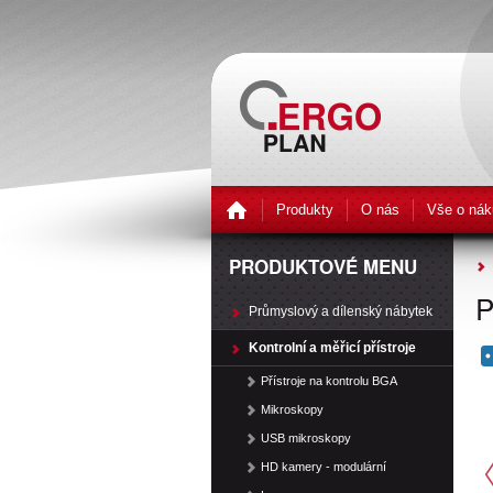
Produkty
O nás
Vše o nák
PRODUKTOVÉ MENU
P
Průmyslový a dílenský nábytek
Kontrolní a měřicí přístroje
Přístroje na kontrolu BGA
Mikroskopy
USB mikroskopy
HD kamery - modulární