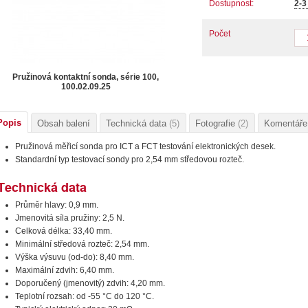
Dostupnost:
2-
Počet
Pružinová kontaktní sonda, série 100,
100.02.09.25
Popis
Obsah balení
Technická data
(5)
Fotografie
(2)
Komentář
Pružinová měřicí sonda pro ICT a FCT testování elektronických desek.
Standardní typ testovací sondy pro 2,54 mm středovou rozteč.
Technická data
Průměr hlavy: 0,9 mm.
Jmenovitá síla pružiny: 2,5 N.
Celková délka: 33,40 mm.
Minimální středová rozteč: 2,54 mm.
Výška výsuvu (od-do): 8,40 mm.
Maximální zdvih: 6,40 mm.
Doporučený (jmenovitý) zdvih: 4,20 mm.
Teplotní rozsah: od -55 °C do 120 °C.