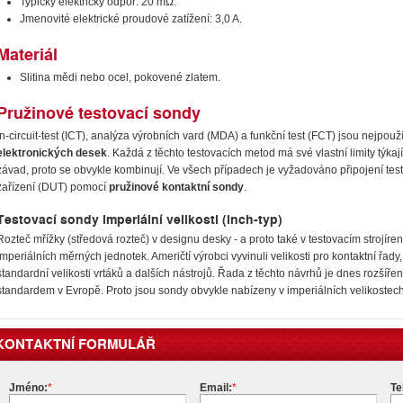
Typický elektrický odpor: 20 mΩ.
Jmenovité elektrické proudové zatížení: 3,0 A.
Materiál
Slitina mědi nebo ocel, pokovené zlatem.
Pružinové testovací sondy
In-circuit-test (ICT), analýza výrobních vard (MDA) a funkční test (FCT) jsou nejpou
elektronických desek
. Každá z těchto testovacích metod má své vlastní limity týkají
závad, proto se obvykle kombinují. Ve všech případech je vyžadováno připojení tes
zařízení (DUT) pomocí
pružinové kontaktní sondy
.
Testovací sondy imperiální velikosti (inch-typ)
Rozteč mřížky (středová rozteč) v designu desky - a proto také v testovacím strojíren
imperiálních měrných jednotek. Američtí výrobci vyvinuli velikosti pro kontaktní řad
standardní velikosti vrtáků a dalších nástrojů. Řada z těchto návrhů je dnes rozšíře
standardem v Evropě. Proto jsou sondy obvykle nabízeny v imperiálních velikostech
KONTAKTNÍ FORMULÁŘ
Jméno:
*
Email:
*
Te