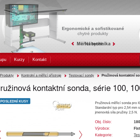
Ergonomické a sofistikované
chytré produkty
upu
Kurzy
Kontakt
Produkty
Kontrolní a měřicí přístroje
Testovací sondy
Pružinová kontaktní son
ružinová kontaktní sonda, série 100, 10
POSLEDNÍ KUSY
Pružinová měřicí sonda pro I
Standardní typ pro 2,54 mm s
jmenovitá síla pružiny 2,5 N.
Obj. číslo:
18
Výrobce:
Fix
Kategorie:
Tes