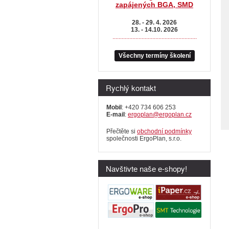
zapájených BGA, SMD
28. - 29. 4. 2026
13. - 14.10. 2026
.......................................................
Všechny termíny školení
Rychlý kontakt
Mobil
: +420 734 606 253
E-mail
:
ergoplan@ergoplan.cz
Přečtěte si
obchodní podmínky
společnosti ErgoPlan, s.r.o.
Navštivte naše e-shopy!