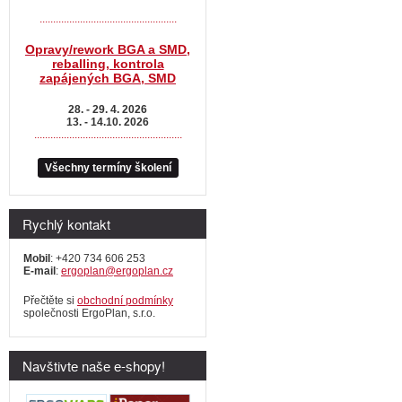
...................................................
Opravy/rework BGA a SMD,
reballing, kontrola
zapájených BGA, SMD
28. - 29. 4. 2026
13. - 14.10. 2026
.......................................................
Všechny termíny školení
Rychlý kontakt
Mobil
: +420 734 606 253
E-mail
:
ergoplan@ergoplan.cz
Přečtěte si
obchodní podmínky
společnosti ErgoPlan, s.r.o.
Navštivte naše e-shopy!