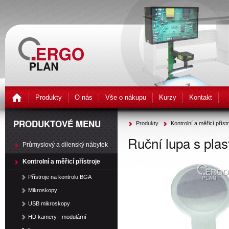
Produkty
O nás
Vše o nákupu
Kurzy
Kontakt
PRODUKTOVÉ MENU
Produkty
Kontrolní a měřicí příst
Ruční lupa s pla
Průmyslový a dílenský nábytek
Kontrolní a měřicí přístroje
Přístroje na kontrolu BGA
Mikroskopy
USB mikroskopy
HD kamery - modulární