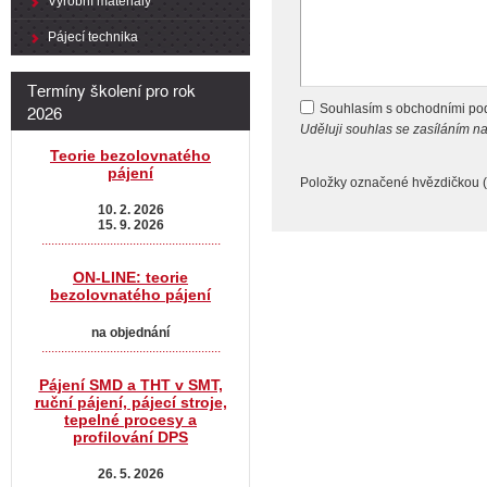
Výrobní materiály
Pájecí technika
Termíny školení pro rok
2026
Souhlasím s obchodními p
Uděluji souhlas se zasíláním 
Teorie bezolovnatého
pájení
Položky označené hvězdičkou (
10. 2. 2026
15. 9. 2026
.......................................................
ON-LINE: teorie
bezolovnatého pájení
na objednání
.......................................................
Pájení SMD a THT v SMT,
ruční pájení, pájecí stroje,
tepelné procesy a
profilování DPS
26. 5. 2026