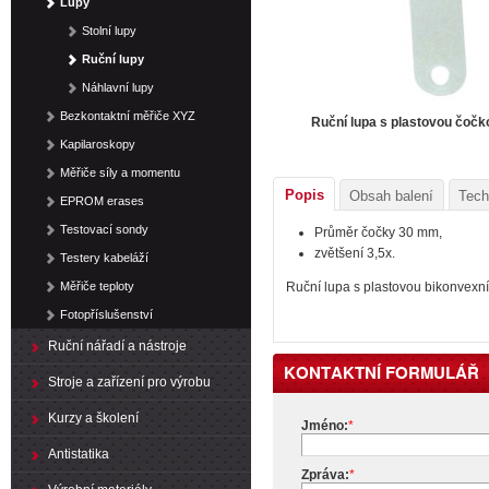
Lupy
Stolní lupy
Ruční lupy
Náhlavní lupy
Bezkontaktní měřiče XYZ
Ruční lupa s plastovou čoč
Kapilaroskopy
Měřiče síly a momentu
Popis
Obsah balení
Tech
EPROM erases
Testovací sondy
Průměr čočky 30 mm,
zvětšení 3,5x.
Testery kabeláží
Měřiče teploty
Ruční lupa s plastovou bikonvexní
Fotopříslušenství
Ruční nářadí a nástroje
KONTAKTNÍ FORMULÁŘ
Stroje a zařízení pro výrobu
Kurzy a školení
Jméno:
*
Antistatika
Zpráva:
*