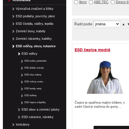
Antistatika
Iteco
ABE.TEC
Desco In
Výstražná značení a štítky
ESD podlahy, povrchy, plexi
ESD čistidla, nátěry, lepidla
Řadit podle
▲
Zemnicí boxy, kabely
Zemnicí náramky, kablíky
ESD oděvy, obuv, rukavice
ESD čepice modrá
ESD oděvy
ESD košile, polokošile
ESD pláště, overaly
ESD trika, haleny
ESD mikiny, svetry
ESD bundy, vesty
ESD kalhoty
ESD čepice a doplňky
Čepice je opatřena malým kšiltem, v
zadní části je stažena do gumy....
ESD obuv a zemnicí pásky
ESD rukavice, návleky
Ionizátory