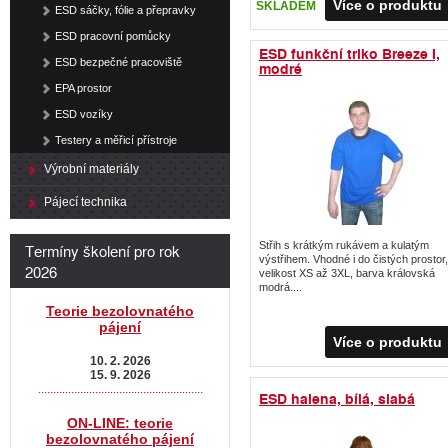
Více o produktu
SKLADEM
ESD sáčky, fólie a přepravky
ESD pracovní pomůcky
ESD funkční triko Breeze I,
ESD bezpečné pracoviště
modré
EPA prostor
ESD vozíky
Testery a měřicí přístroje
Výrobní materiály
Pájecí technika
Termíny školení pro rok
Střih s krátkým rukávem a kulatým
výstřihem. Vhodné i do čistých prostor,
2026
velikost XS až 3XL, barva královská
modrá....
Teorie bezolovnatého
pájení
Více o produktu
10. 2. 2026
15. 9. 2026
.......................................................
ESD halena, bílá, slabá
ON-LINE: teorie
bezolovnatého pájení