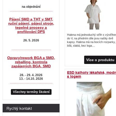
na objednání
.......................................................
Pájení SMD a THT v SMT,
ruční pájení, pájecí stroje,
tepelné procesy a
profilování DPS
Halena má jednoduchý střih s výstřih
do V, na předním díle jsou našity dvě
26. 5. 2026
kapsy. Halena má na bocích rozparky, 
bílá, slabá, bez loga....
...................................................
Opravy/rework BGA a SMD,
Více o produktu
reballing, kontrola
zapájených BGA, SMD
ESD kalhoty lékařské, modr
28. - 29. 4. 2026
s logem
13. - 14.10. 2026
.......................................................
Všechny termíny školení
Rychlý kontakt