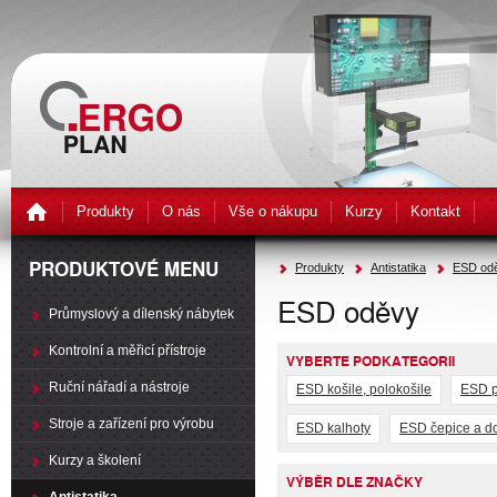
Produkty
O nás
Vše o nákupu
Kurzy
Kontakt
PRODUKTOVÉ MENU
Produkty
Antistatika
ESD odě
ESD oděvy
Průmyslový a dílenský nábytek
Kontrolní a měřicí přístroje
VYBERTE PODKATEGORII
Ruční nářadí a nástroje
ESD košile, polokošile
ESD p
Stroje a zařízení pro výrobu
ESD kalhoty
ESD čepice a d
Kurzy a školení
VÝBĚR DLE ZNAČKY