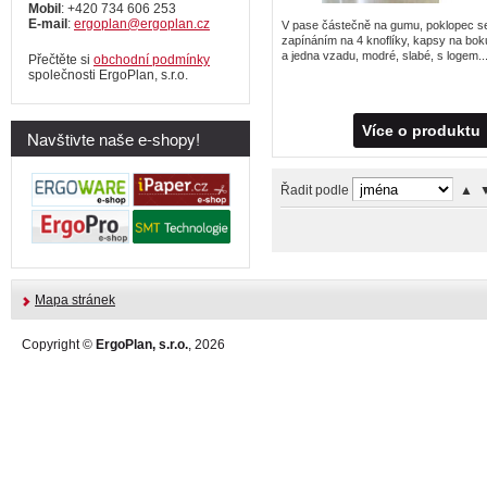
Mobil
: +420 734 606 253
E-mail
:
ergoplan@ergoplan.cz
V pase částečně na gumu, poklopec s
zapínáním na 4 knoflíky, kapsy na bok
a jedna vzadu, modré, slabé, s logem...
Přečtěte si
obchodní podmínky
společnosti ErgoPlan, s.r.o.
Více o produktu
Navštivte naše e-shopy!
Řadit podle
▲
Mapa stránek
Copyright ©
ErgoPlan, s.r.o.
, 2026