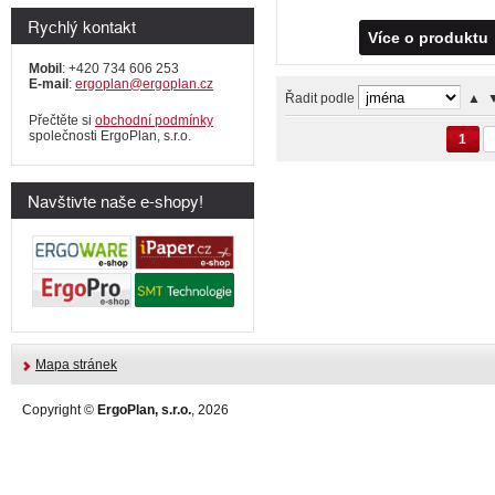
Rychlý kontakt
Více o produktu
Mobil
: +420 734 606 253
E-mail
:
ergoplan@ergoplan.cz
Řadit podle
▲
Přečtěte si
obchodní podmínky
společnosti ErgoPlan, s.r.o.
1
Navštivte naše e-shopy!
Mapa stránek
Copyright ©
ErgoPlan, s.r.o.
, 2026