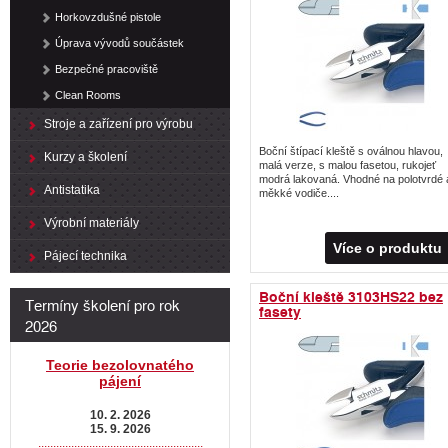
Horkovzdušné pistole
Úprava vývodů součástek
Bezpečné pracoviště
Clean Rooms
Stroje a zařízení pro výrobu
Boční štípací kleště s oválnou hlavou,
Kurzy a školení
malá verze, s malou fasetou, rukojeť
modrá lakovaná. Vhodné na polotvrdé 
Antistatika
měkké vodiče....
Výrobní materiály
Více o produktu
Pájecí technika
Boční kleště 3103HS22 bez
Termíny školení pro rok
fasety
2026
Teorie bezolovnatého
pájení
10. 2. 2026
15. 9. 2026
.......................................................