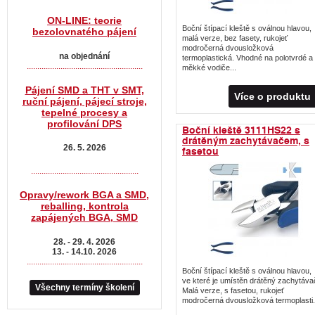
ON-LINE: teorie
Boční štípací kleště s oválnou hlavou,
bezolovnatého pájení
malá verze, bez fasety, rukojeť
modročerná dvousložková
na objednání
termoplastická. Vhodné na polotvrdé a
.......................................................
měkké vodiče...
Pájení SMD a THT v SMT,
Více o produktu
ruční pájení, pájecí stroje,
tepelné procesy a
profilování DPS
Boční kleště 3111HS22 s
drátěným zachytávačem, s
26. 5. 2026
fasetou
...................................................
Opravy/rework BGA a SMD,
reballing, kontrola
zapájených BGA, SMD
28. - 29. 4. 2026
13. - 14.10. 2026
.......................................................
Boční štípací kleště s oválnou hlavou,
ve které je umístěn drátěný zachytáva
Všechny termíny školení
Malá verze, s fasetou, rukojeť
modročerná dvousložková termoplasti.