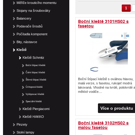
Měřiče krouticího momentu
1
Stojany na šroubováky
Balancery
Boční kleště 3101HS02 s
fasetou
Podavače šroubů
Počítadla komponent
Bity, nástavce
Kleště
Kleště Schmitz
Boční štípací kleště
Čelní štípací kleště
Boční štípací kleště s oválnou hlavou,
Šikmé štípací kleště
malá verze, s fasetou, rukojeť modrá
Úchopové kleště
lakovaná. Vhodné na tvrdé, polotvrdé 
měkké vodiče....
Vyštipovací kleště
Speciální kleště
Více o produktu
Kleště Piergiacomi
Kleště HAKKO
Boční kleště 3102HS02 s
Pinzety
malou fasetou
Stolní lampy