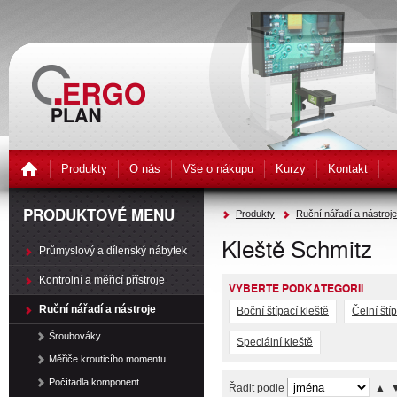
Produkty
O nás
Vše o nákupu
Kurzy
Kontakt
PRODUKTOVÉ MENU
Produkty
Ruční nářadí a nástroje
Kleště Schmitz
Průmyslový a dílenský nábytek
Kontrolní a měřicí přístroje
VYBERTE PODKATEGORII
Ruční nářadí a nástroje
Boční štípací kleště
Čelní štíp
Šroubováky
Speciální kleště
Měřiče krouticího momentu
Počítadla komponent
Řadit podle
▲