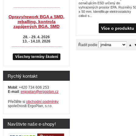
označujícím ESD určený do
...................................................
vyhrazených prostor EPA. Rozměry 5
x 50 mm. Identifikuje elektrostaticky
citlivé s...
Opravy/rework BGA a SMD,
reballing, kontrola
zapájených BGA, SMD
Více o produktu
28. - 29. 4. 2026
13. - 14.10. 2026
Řadit podle
▲
.......................................................
Všechny termíny školení
Rychlý kontakt
Mobil
: +420 734 606 253
E-mail
:
ergoplan@ergoplan.cz
Přečtěte si
obchodní podmínky
společnosti ErgoPlan, s.r.o.
Navštivte naše e-shopy!