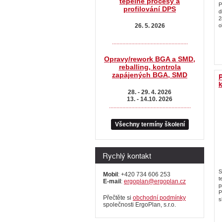
tepelné procesy a
P
profilování DPS
d
2
26. 5. 2026
o
...................................................
Opravy/rework BGA a SMD,
reballing, kontrola
zapájených BGA, SMD
28. - 29. 4. 2026
13. - 14.10. 2026
.......................................................
Všechny termíny školení
Rychlý kontakt
S
Mobil
: +420 734 606 253
t
E-mail
:
ergoplan@ergoplan.cz
p
P
Přečtěte si
obchodní podmínky
s
společnosti ErgoPlan, s.r.o.