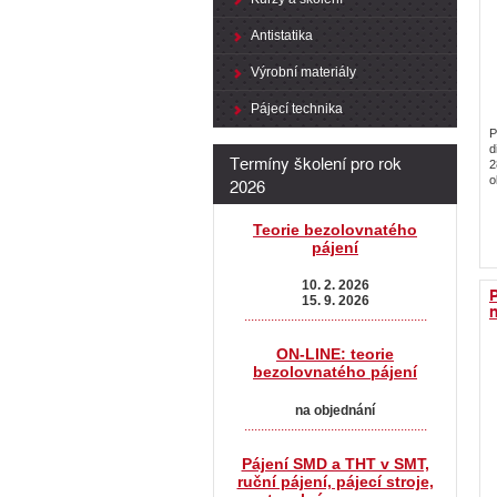
Antistatika
Výrobní materiály
Pájecí technika
P
d
Termíny školení pro rok
2
2026
o
Teorie bezolovnatého
pájení
10. 2. 2026
15. 9. 2026
n
.......................................................
ON-LINE: teorie
bezolovnatého pájení
na objednání
.......................................................
Pájení SMD a THT v SMT,
ruční pájení, pájecí stroje,