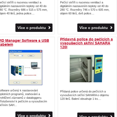
ečící skříň s nucenou ventilací a
Pečící skříň s nucenou ventilací a
igitálním nastavením teploty od 40 do
digitálním nastavením teploty od 40 do
80 °C. Rozměry 686 x 515 x 575 mm,
280 °C. Rozměry 746 x 570 x 605 mm,
bjem 40 litrů, jedna police....
objem 60 litrů, dvě police....
Více o produktu
Více o produktu
Přídavná police do pečících a
PID Manager Software s USB
vysoušecích skříní SAHARA
kabelem
120l
oftware určený k nastavování
Přídaná police určená do pečících a
eplotních programů, stahování a
vysoušecích skříní SAHARA o objemu
rohlížení záznamů z dataloggeru.
120 litrů. Balení obsahuje 1 ks....
říslušenství k pečícím a vysoušecím
kříním SAH...
Více o produktu
Více o produktu