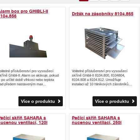
larm box pro GHIBLI-II
Držák na zásobníky 8104.865
8104.856
olitelné příslušenství pro vysoušecí
Volitelné příslušenství pro vysoušecí
kříně Ghibli-II. Alarm se aktivuje, pokud
skříně Ghibli-II 8104.800, 8104804,
e po určité době vlhkost nebo teplota
8104.808 a 8104.812. Umožňuje
ad předem nastaveným max...
instalaci až 10 hliníkových zásobníků....
Více o produktu
Více o produktu
Pečící skříň SAHARA s
Pečící skříň SAHARA s
ucenou ventilací, 120l
nucenou ventilací, 250l