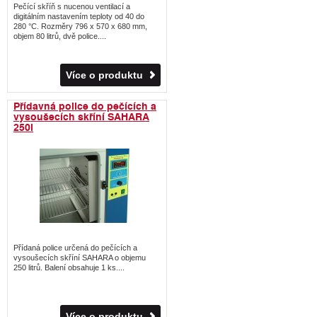
Pečící skříň s nucenou ventilací a
digitálním nastavením teploty od 40 do
280 °C. Rozměry 796 x 570 x 680 mm,
objem 80 litrů, dvě police....
Více o produktu
Přídavná police do pečících a
vysoušecích skříní SAHARA
250l
Přídaná police určená do pečících a
vysoušecích skříní SAHARA o objemu
250 litrů. Balení obsahuje 1 ks....
Více o produktu