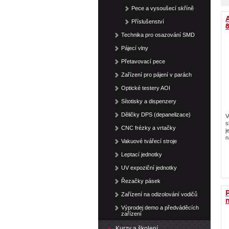
Pece a vysoušecí skříně
A
Příslušenství
Technika pro osazování SMD
Pájecí vlny
Přetavovací pece
Zařízení pro pájení v parách
Optické testery AOI
Sítotisky a dispenzery
Děličky DPS (depanelizace)
V
s
CNC frézky a vrtačky
j
n
Vakuové tvářecí stroje
Leptací jednotky
UV expoziční jednotky
Řezačky pásek
Zařízení na odizolování vodičů
n
Výprodej demo a předváděcích
zařízení
Kurzy a školení