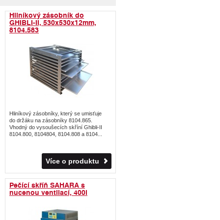
Hliníkový zásobník do
GHIBLI-II, 530x530x12mm,
8104.583
Hliníkový zásobníky, který se umisťuje
do držáku na zásobníky 8104.865.
Vhodný do vysoušecích skříní Ghibli-II
8104.800, 8104804, 8104.808 a 8104...
Více o produktu
Pečící skříň SAHARA s
nucenou ventilací, 400l