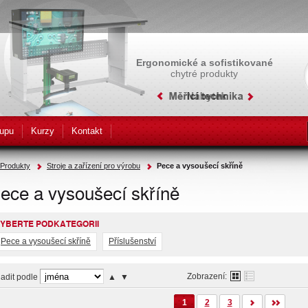
Ergonomické a sofistikované
chytré produkty
upu
Kurzy
Kontakt
Produkty
Stroje a zařízení pro výrobu
Pece a vysoušecí skříně
ece a vysoušecí skříně
YBERTE PODKATEGORII
Pece a vysoušecí skříně
Příslušenství
Zobrazení:
adit podle
▲
▼
1
2
3