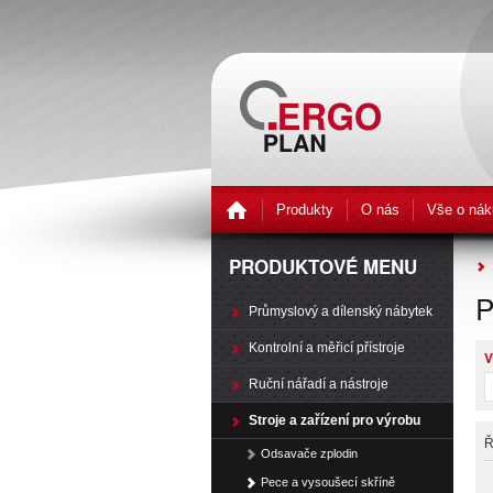
Produkty
O nás
Vše o nák
PRODUKTOVÉ MENU
P
Průmyslový a dílenský nábytek
Kontrolní a měřicí přístroje
V
Ruční nářadí a nástroje
Stroje a zařízení pro výrobu
Ř
Odsavače zplodin
Pece a vysoušecí skříně