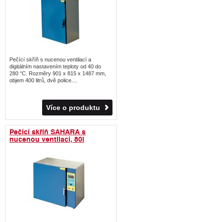
Pečící skříň s nucenou ventilací a
digitálním nastavením teploty od 40 do
280 °C. Rozměry 901 x 815 x 1487 mm,
objem 400 litrů, dvě police....
Více o produktu
Pečící skříň SAHARA s
nucenou ventilací, 80l