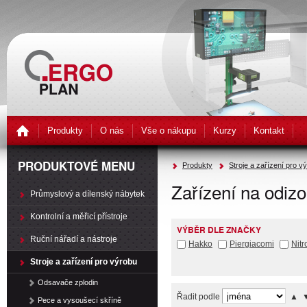
Produkty
O nás
Vše o nákupu
Kurzy
Kontakt
PRODUKTOVÉ MENU
Produkty
Stroje a zařízení pro v
Zařízení na odizo
Průmyslový a dílenský nábytek
Kontrolní a měřicí přístroje
VÝBĚR DLE ZNAČKY
Ruční nářadí a nástroje
Hakko
Piergiacomi
Nitr
Stroje a zařízení pro výrobu
Odsavače zplodin
Řadit podle
▲
Pece a vysoušecí skříně