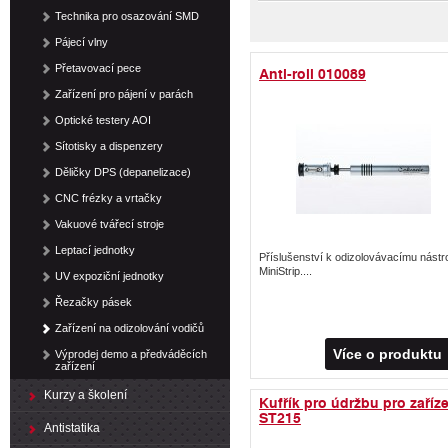
Technika pro osazování SMD
Pájecí vlny
Přetavovací pece
Anti-roll 010089
Zařízení pro pájení v parách
Optické testery AOI
Sítotisky a dispenzery
Děličky DPS (depanelizace)
CNC frézky a vrtačky
Vakuové tvářecí stroje
Leptací jednotky
Příslušenství k odizolovávacímu nástro
MiniStrip....
UV expoziční jednotky
Řezačky pásek
Zařízení na odizolování vodičů
Více o produktu
Výprodej demo a předváděcích
zařízení
Kurzy a školení
Kufřík pro údržbu pro zaříz
ST215
Antistatika