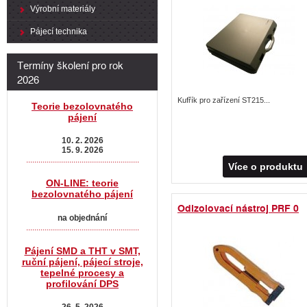
Výrobní materiály
Pájecí technika
Termíny školení pro rok
2026
Kufřík pro zařízení ST215...
Teorie bezolovnatého
pájení
10. 2. 2026
15. 9. 2026
.......................................................
Více o produktu
ON-LINE: teorie
bezolovnatého pájení
Odizolovací nástroj PRF 0
na objednání
.......................................................
Pájení SMD a THT v SMT,
ruční pájení, pájecí stroje,
tepelné procesy a
profilování DPS
26. 5. 2026