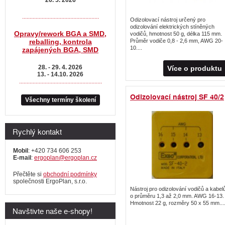
...................................................
Odizolovací nástroj určený pro
odizolování elektrických stíněných
Opravy/rework BGA a SMD,
vodičů, hmotnost 50 g, délka 115 mm.
reballing, kontrola
Průměr vodiče 0,8 - 2,6 mm, AWG 20-
10....
zapájených BGA, SMD
28. - 29. 4. 2026
Více o produktu
13. - 14.10. 2026
.......................................................
Odizolovací nástroj SF 40/2
Všechny termíny školení
Rychlý kontakt
Mobil
: +420 734 606 253
E-mail
:
ergoplan@ergoplan.cz
Přečtěte si
obchodní podmínky
společnosti ErgoPlan, s.r.o.
Nástroj pro odizolování vodičů a kabel
o průměru 1,3 až 2,0 mm. AWG 16-13.
Hmotnost 22 g, rozměry 50 x 55 mm...
Navštivte naše e-shopy!