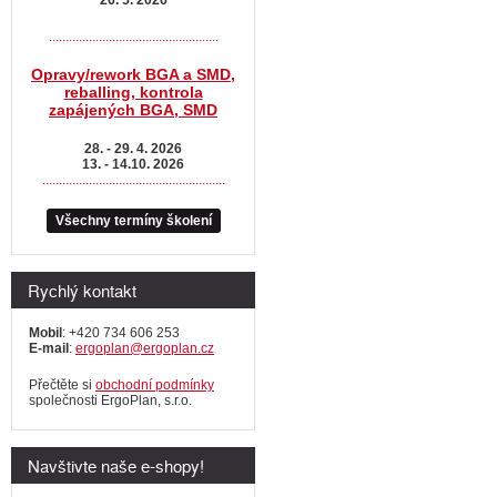
...................................................
Opravy/rework BGA a SMD,
reballing, kontrola
zapájených BGA, SMD
28. - 29. 4. 2026
13. - 14.10. 2026
.......................................................
Všechny termíny školení
Rychlý kontakt
Mobil
: +420 734 606 253
E-mail
:
ergoplan@ergoplan.cz
Přečtěte si
obchodní podmínky
společnosti ErgoPlan, s.r.o.
Navštivte naše e-shopy!