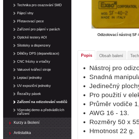
Technika pro osazování SMD
Pájecí vlny
Přetavovací pece
Zařízení pro pájení v parách
Odizolovací nástroj SF 
Optické testery AOI
Sítotisky a dispenzery
Děličky DPS (depanelizace)
Popis
Obsah balení
Tech
CNC frézky a vrtačky
Nástroj pro odiz
Vakuové tvářecí stroje
Snadná manipulac
Leptací jednotky
Jedinečný plochý
UV expoziční jednotky
Pro použití v ele
Řezačky pásek
Zařízení na odizolování vodičů
Průměr vodiče 1
Výprodej demo a předváděcích
AWG 16 - 13.
zařízení
Rozměry 50 x 5
Kurzy a školení
Hmotnost 22 g.
Antistatika