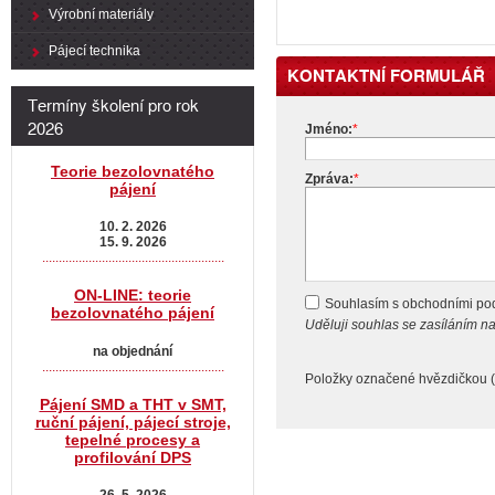
Výrobní materiály
Pájecí technika
KONTAKTNÍ FORMULÁŘ
Termíny školení pro rok
2026
Jméno:
*
Teorie bezolovnatého
Zpráva:
*
pájení
10. 2. 2026
15. 9. 2026
.......................................................
ON-LINE: teorie
Souhlasím s obchodními p
bezolovnatého pájení
Uděluji souhlas se zasíláním 
na objednání
.......................................................
Položky označené hvězdičkou (
Pájení SMD a THT v SMT,
ruční pájení, pájecí stroje,
tepelné procesy a
profilování DPS
26. 5. 2026