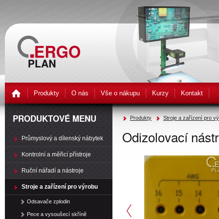
Produkty
O nás
Vše o nákupu
Kurzy
Kontakt
PRODUKTOVÉ MENU
Produkty
Stroje a zařízení pro v
Odizolovací nástr
Průmyslový a dílenský nábytek
Kontrolní a měřicí přístroje
Ruční nářadí a nástroje
Stroje a zařízení pro výrobu
Odsavače zplodin
Pece a vysoušecí skříně