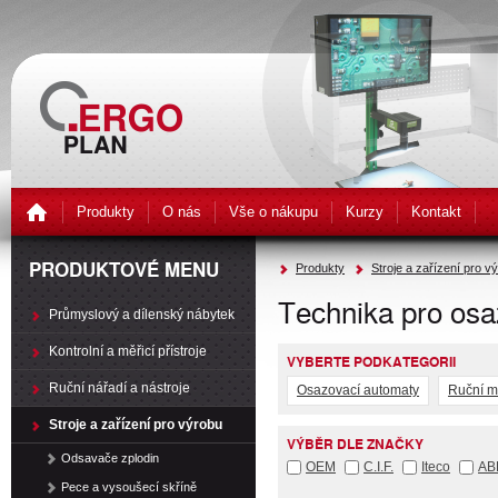
Produkty
O nás
Vše o nákupu
Kurzy
Kontakt
PRODUKTOVÉ MENU
Produkty
Stroje a zařízení pro v
Technika pro os
Průmyslový a dílenský nábytek
Kontrolní a měřicí přístroje
VYBERTE PODKATEGORII
Ruční nářadí a nástroje
Osazovací automaty
Ruční m
Stroje a zařízení pro výrobu
VÝBĚR DLE ZNAČKY
Odsavače zplodin
OEM
C.I.F.
Iteco
AB
Pece a vysoušecí skříně