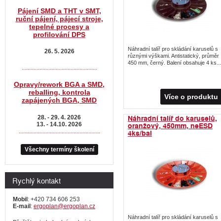
Pájení SMD a THT v SMT,
ruční pájení, pájecí stroje,
tepelné procesy a
profilování DPS
Náhradní talíř pro skládání karuselů s
26. 5. 2026
různými výškami. Antistatický, průměr
450 mm, černý. Balení obsahuje 4 ks...
...................................................
Opravy/rework BGA a SMD,
reballing, kontrola
Více o produktu
zapájených BGA, SMD
Náhradní talíř do karuselů,
28. - 29. 4. 2026
oranžový, 450mm, neESD
13. - 14.10. 2026
.......................................................
4ks/bal
Všechny termíny školení
Rychlý kontakt
Mobil
: +420 734 606 253
E-mail
:
ergoplan@ergoplan.cz
Náhradní talíř pro skládání karuselů s