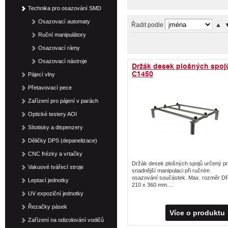
Technika pro osazování SMD
Osazovací automaty
Řadit podle
▲
Ruční manipulátory
Osazovací rámy
Osazovací nástroje
Držák desek plošných spoj
C1450
Pájecí vlny
Přetavovací pece
Zařízení pro pájení v parách
Optické testery AOI
Sítotisky a dispenzery
Děličky DPS (depanelizace)
CNC frézky a vrtačky
Držák desek plošných spojů určený p
Vakuové tvářecí stroje
snadnější manipulaci při ručním
osazování součástek. Max. rozměr D
Leptací jednotky
210 x 360 mm....
UV expoziční jednotky
Řezačky pásek
Více o produktu
Zařízení na odizolování vodičů