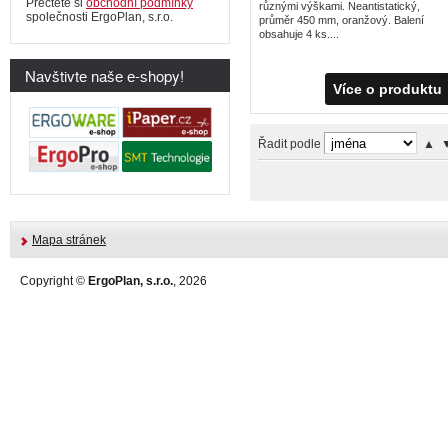
Přečtěte si
obchodní podmínky
různými výškami. Neantistatický,
společnosti ErgoPlan, s.r.o.
průměr 450 mm, oranžový. Balení
obsahuje 4 ks....
Navštivte naše e-shopy!
Více o produktu
Řadit podle
▲
Mapa stránek
Copyright ©
ErgoPlan, s.r.o.
, 2026