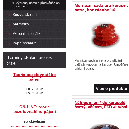
Výprodej demo a předváděcích
Montážní sada pro karusel,
zařízení
patra, bez zásobníků
Kurzy a školení
Antistatika
Výrobní materiály
Pájecí technika
Termíny školení pro rok
Montážní sada určená pro přidání
2026
dalších kotoučů na karusel. Umožňuje
přidat 4 patra....
Teorie bezolovnatého
pájení
Více o produktu
10. 2. 2026
15. 9. 2026
.......................................................
Náhradní talíř do karuselů,
černý, 450mm, ESD 4ks/bal
ON-LINE: teorie
bezolovnatého pájení
na objednání
.......................................................