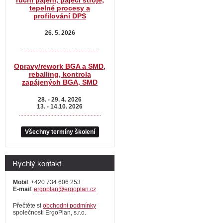
tepelné procesy a
profilování DPS
26. 5. 2026
...................................................
Opravy/rework BGA a SMD,
reballing, kontrola
zapájených BGA, SMD
28. - 29. 4. 2026
13. - 14.10. 2026
.......................................................
Všechny termíny školení
Rychlý kontakt
Mobil
: +420 734 606 253
E-mail
:
ergoplan@ergoplan.cz
Přečtěte si
obchodní podmínky
společnosti ErgoPlan, s.r.o.