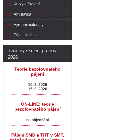
Kurzy a školení
Antistatika
Výrobní materiály
Pájecí technika
Termíny školení pro rok
2026
Teorie bezolovnatého
pájení
10. 2. 2026
15. 9. 2026
.......................................................
ON-LINE: teorie
bezolovnatého pájení
na objednání
.......................................................
Pájení SMD a THT v SMT,
ruční pájení, pájecí stroje,