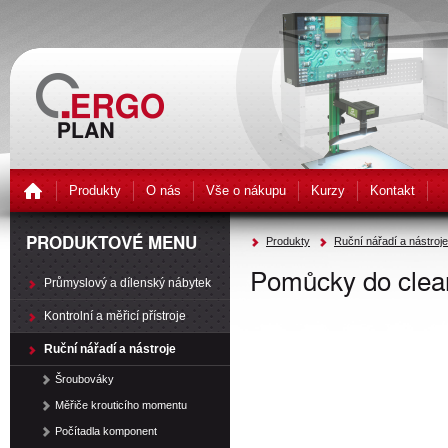
Produkty
O nás
Vše o nákupu
Kurzy
Kontakt
PRODUKTOVÉ MENU
Produkty
Ruční nářadí a nástroje
Pomůcky do clea
Průmyslový a dílenský nábytek
Kontrolní a měřicí přístroje
Ruční nářadí a nástroje
Šroubováky
Měřiče krouticího momentu
Počítadla komponent