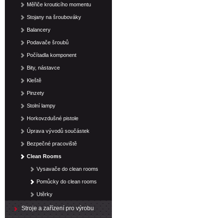
Měřiče krouticího momentu
Stojany na šroubováky
Balancery
Podavače šroubů
Počítadla komponent
Bity, nástavce
Kleště
Pinzety
Stolní lampy
Horkovzdušné pistole
Úprava vývodů součástek
Bezpečné pracoviště
Clean Rooms
Vysavače do clean rooms
Pomůcky do clean rooms
Utěrky
Stroje a zařízení pro výrobu