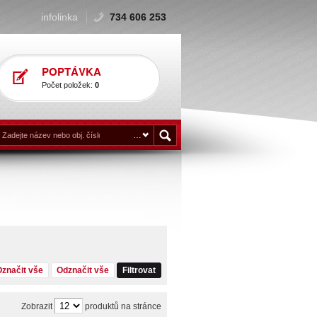
infolinka
734 606 253
POPTÁVKA
Počet položek:
0
Označit vše
Odznačit vše
Filtrovat
Zobrazit
produktů na stránce