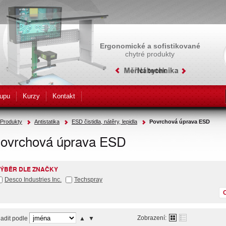
Ergonomické a sofistikované
chytré produkty
upu
Kurzy
Kontakt
Produkty
Antistatika
ESD čistidla, nátěry, lepidla
Povrchová úprava ESD
ovrchová úprava ESD
ÝBĚR DLE ZNAČKY
Desco Industries Inc.
Techspray
Zobrazení:
adit podle
▲
▼