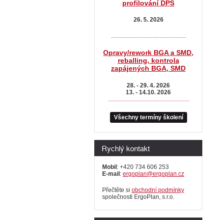
profilování DPS
26. 5. 2026
...................................................
Opravy/rework BGA a SMD,
reballing, kontrola
zapájených BGA, SMD
28. - 29. 4. 2026
13. - 14.10. 2026
.......................................................
Všechny termíny školení
Rychlý kontakt
Mobil
: +420 734 606 253
E-mail
:
ergoplan@ergoplan.cz
Přečtěte si
obchodní podmínky
společnosti ErgoPlan, s.r.o.