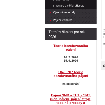
Testery a měřicí přístroje
Výrobní materiály
Pájecí technika
Termíny školení pro rok
Z
n
2026
F
z
b
Teorie bezolovnatého
pájení
10. 2. 2026
15. 9. 2026
.......................................................
Ř
ON-LINE: teorie
bezolovnatého pájení
na objednání
.......................................................
Pájení SMD a THT v SMT,
ruční pájení, pájecí stroje,
tepelné procesy a