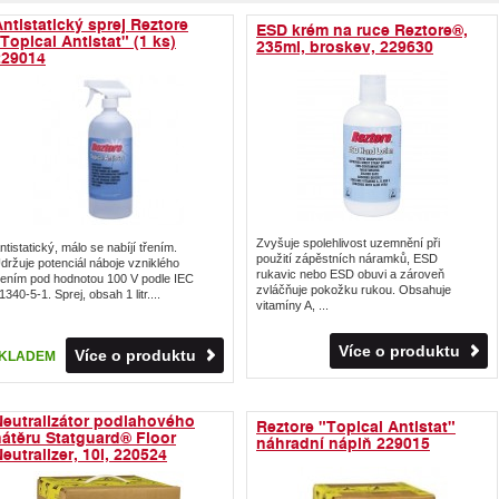
ntistatický sprej Reztore
ESD krém na ruce Reztore®,
Topical Antistat" (1 ks)
235ml, broskev, 229630
229014
Zvyšuje spolehlivost uzemnění při
ntistatický, málo se nabíjí třením.
použití zápěstních náramků, ESD
držuje potenciál náboje vzniklého
rukavic nebo ESD obuvi a zároveň
řením pod hodnotou 100 V podle IEC
zvláčňuje pokožku rukou. Obsahuje
1340-5-1. Sprej, obsah 1 litr....
vitamíny A, ...
Více o produktu
Více o produktu
KLADEM
Neutralizátor podlahového
Reztore "Topical Antistat"
nátěru Statguard® Floor
náhradní náplň 229015
eutralizer, 10l, 220524