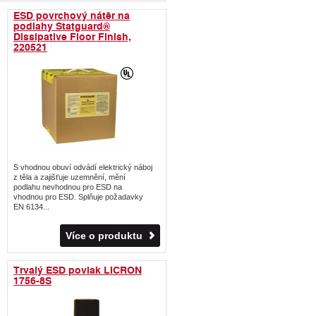
ESD povrchový nátěr na
podlahy Statguard®
Dissipative Floor Finish,
220521
S vhodnou obuví odvádí elektrický náboj
z těla a zajišťuje uzemnění, mění
podlahu nevhodnou pro ESD na
vhodnou pro ESD. Splňuje požadavky
EN 6134...
Více o produktu
Trvalý ESD povlak LICRON
1756-8S