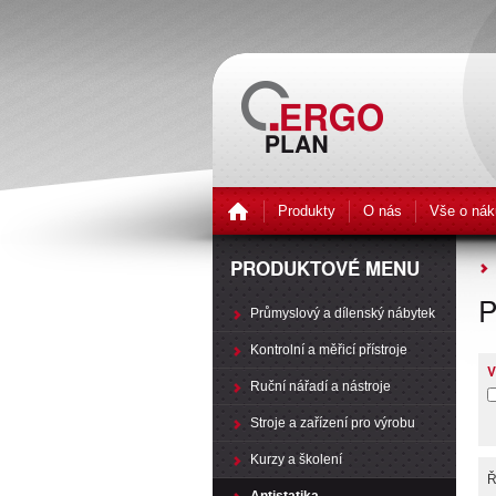
Produkty
O nás
Vše o nák
PRODUKTOVÉ MENU
P
Průmyslový a dílenský nábytek
Kontrolní a měřicí přístroje
V
Ruční nářadí a nástroje
Stroje a zařízení pro výrobu
Kurzy a školení
Ř