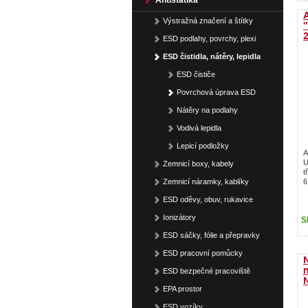
Antistatika
A
Výstražná značení a štítky
"
ESD podlahy, povrchy, plexi
ESD čistidla, nátěry, lepidla
ESD čističe
Povrchová úprava ESD
Nátěry na podlahy
Vodivá lepidla
Lepicí podložky
A
U
Zemnicí boxy, kabely
t
Zemnicí náramky, kablíky
6
ESD oděvy, obuv, rukavice
Ionizátory
S
ESD sáčky, fólie a přepravky
ESD pracovní pomůcky
ESD bezpečné pracoviště
N
EPA prostor
ESD vozíky