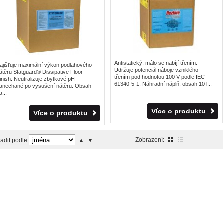
Antistatický, málo se nabíjí třením.
ajišťuje maximální výkon podlahového
Udržuje potenciál náboje vzniklého
átěru Statguard® Dissipative Floor
třením pod hodnotou 100 V podle IEC
inish. Neutralizuje zbytkové pH
61340-5-1. Náhradní náplň, obsah 10 l...
anechané po vysušení nátěru. Obsah
a...
Více o produktu
Více o produktu
Zobrazení:
adit podle
▲
▼