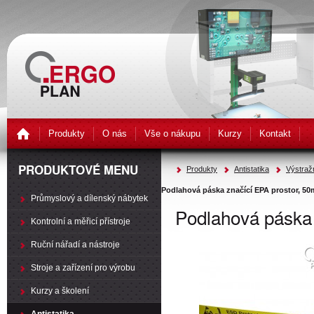
Produkty
O nás
Vše o nákupu
Kurzy
Kontakt
PRODUKTOVÉ MENU
Produkty
Antistatika
Výstraž
Podlahová páska značící EPA prostor, 5
Průmyslový a dílenský nábytek
Podlahová páska
Kontrolní a měřicí přístroje
Ruční nářadí a nástroje
Stroje a zařízení pro výrobu
Kurzy a školení