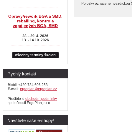
Položky označené hvězdičkou (
...................................................
Opravy/rework BGA a SMD,
reballing, kontrola
zapájených BGA, SMD
28. - 29. 4. 2026
13. - 14.10. 2026
.......................................................
Všechny termíny školení
Rychlý kontakt
Mobil
: +420 734 606 253
E-mail
:
ergoplan@ergoplan.cz
Přečtěte si
obchodní podmínky
společnosti ErgoPlan, s.r.o.
Navštivte naše e-shopy!