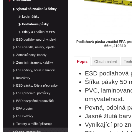
Antistatika
Výstražná značení a štítky
Lepicí štítky
Podlahové pásky
Štítky a značení v EPA
ESD podlahy, povrchy, plexi
Podlahová páska značící EPA pr
66m, 210310
ESD čistidla, nátěry, lepidla
Zemnicí boxy, kabely
Popis
Obsah balení
Tech
Zemnicí náramky, kablíky
ESD oděvy, obuv, rukavice
ESD podlahová p
Ionizátory
Šířka pásky 50 
ESD sáčky, fólie a přepravky
PVC, laminované
ESD pracovní pomůcky
omyvatelnost.
ESD bezpečné pracoviště
Pevná, odolná p
EPA prostor
Jasně žlutá barv
ESD vozíky
Vynikající pro z
Testery a měřicí přístroje