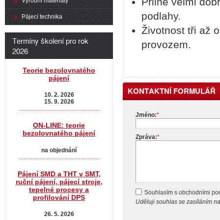
Přilne velmi do
Výrobní materiály
podlahy.
Pájecí technika
Životnost tři až
Termíny školení pro rok
provozem.
2026
Teorie bezolovnatého
pájení
KONTAKTNÍ FORMULÁŘ
10. 2. 2026
15. 9. 2026
.......................................................
Jméno:
*
ON-LINE: teorie
bezolovnatého pájení
Zpráva:
*
na objednání
.......................................................
Pájení SMD a THT v SMT,
ruční pájení, pájecí stroje,
tepelné procesy a
Souhlasím s obchodními p
profilování DPS
Uděluji souhlas se zasíláním 
26. 5. 2026