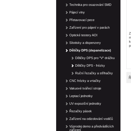
Technika pro osazování SMD
Pájecí vlny
Přetavovací pece
Zařízení pro pájení v parách
Z
Optické testery AOI
m
k
Sítotisky a dispenzery
p
Děličky DPS (depanelizace)
Děličky DPS pro "V" drážku
Děličky DPS - frézky
Ruční řezačky a střihačky
Ř
CNC frézky a vrtačky
Vakuové tvářecí stroje
Leptací jednotky
UV expoziční jednotky
Řezačky pásek
Zařízení na odizolování vodičů
Výprodej demo a předváděcích
zařízení