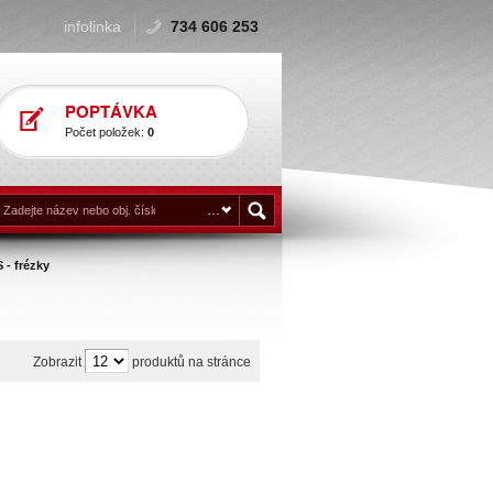
infolinka
734 606 253
POPTÁVKA
Počet položek:
0
 - frézky
Zobrazit
produktů na stránce