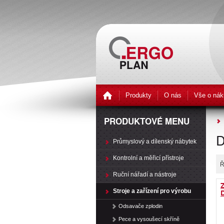
Produkty
O nás
Vše o nák
PRODUKTOVÉ MENU
D
Průmyslový a dílenský nábytek
Kontrolní a měřicí přístroje
Ř
Ruční nářadí a nástroje
Z
Stroje a zařízení pro výrobu
Odsavače zplodin
Pece a vysoušecí skříně