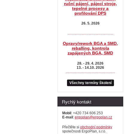
ruční pájení, pájecí stroje,
tepelné procesy a
profilování DPS
26. 5. 2026
...................................................
Opravy/rework BGA a SMD,
reballing, kontrola
zapájených BGA, SMD
28. - 29. 4. 2026
13. - 14.10. 2026
.......................................................
Všechny termíny školení
Rychlý kontakt
Mobil
: +420 734 606 253
E-mail
:
ergoplan@ergoplan.cz
Přečtěte si
obchodní podmínky
společnosti ErgoPlan, s.r.o.