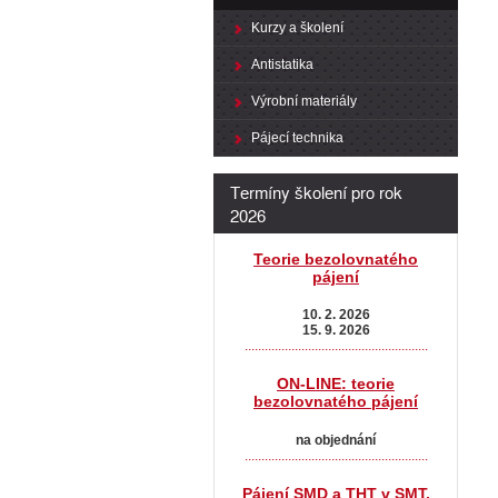
Kurzy a školení
Antistatika
Výrobní materiály
Pájecí technika
Termíny školení pro rok
2026
Teorie bezolovnatého
pájení
10. 2. 2026
15. 9. 2026
.......................................................
ON-LINE: teorie
bezolovnatého pájení
na objednání
.......................................................
Pájení SMD a THT v SMT,