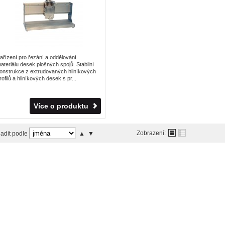
ařízení pro řezání a oddělování
ateriálu desek plošných spojů. Stabilní
onstrukce z extrudovaných hliníkových
rofilů a hliníkových desek s pr...
Více o produktu
Zobrazení:
adit podle
▲
▼