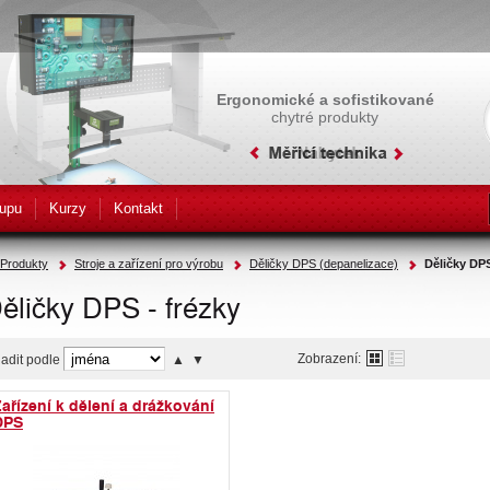
Ergonomické a sofistikované
chytré produkty
upu
Kurzy
Kontakt
Produkty
Stroje a zařízení pro výrobu
Děličky DPS (depanelizace)
Děličky DPS
ěličky DPS - frézky
Zobrazení:
adit podle
▲
▼
ařízení k dělení a drážkování
DPS