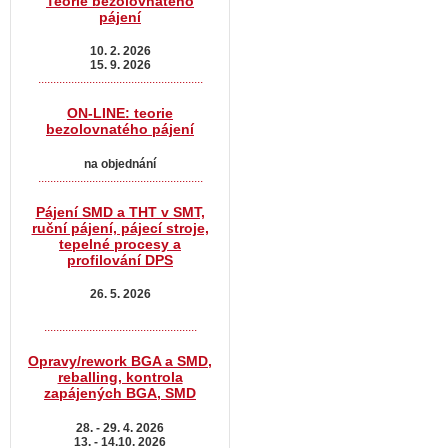
Teorie bezolovnatého
pájení
10. 2. 2026
15. 9. 2026
.......................................................
ON-LINE: teorie
bezolovnatého pájení
na objednání
.......................................................
Pájení SMD a THT v SMT,
ruční pájení, pájecí stroje,
tepelné procesy a
profilování DPS
26. 5. 2026
...................................................
Opravy/rework BGA a SMD,
reballing, kontrola
zapájených BGA, SMD
28. - 29. 4. 2026
13. - 14.10. 2026