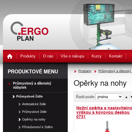
Produkty
O nás
Vše o nákupu
Kurzy
Kontakt
PRODUKTOVÉ MENU
Produkty
Průmyslový a dílenský
Opěrky na nohy
Průmyslový a dílenský
nábytek
Průmyslové židle
Řadit podle
▲
Antistatické židle
Nožní opěrka s nastaviteln
výškou a kovovou deskou
Průmyslové židle
0731
Opěrky na nohy
Příslušenství k židlím