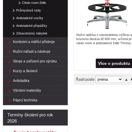
Clean room židle
Průmyslové stoly
Antistatické vozíky
Antistatické přepážky
Zdravotnický nábytek
Nožní opěrka s nastavitelnou výškou 
kovovou deskou Ø 600 mm, určená pr
Kontrolní a měřicí přístroje
clean room a antistatické židle Throna..
Ruční nářadí a nástroje
Stroje a zařízení pro výrobu
Více o produktu
Kurzy a školení
Řadit podle
▲
Antistatika
Výrobní materiály
Pájecí technika
Termíny školení pro rok
2026