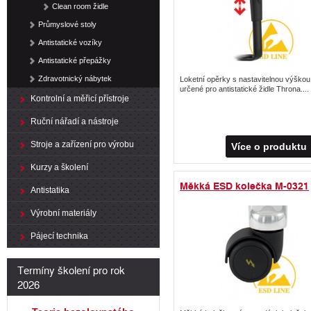
Clean room židle
Průmyslové stoly
Antistatické vozíky
Antistatické přepážky
Zdravotnický nábytek
Loketní opěrky s nastavitelnou výškou
určené pro antistatické židle Throna....
Kontrolní a měřicí přístroje
Ruční nářadí a nástroje
Stroje a zařízení pro výrobu
Více o produktu
Kurzy a školení
Měkká ESD kolečka M-0321
Antistatika
Výrobní materiály
Pájecí technika
Termíny školení pro rok
2026