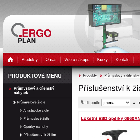
Produkty
O nás
Vše o nákupu
Kurzy
Kontakt
PRODUKTOVÉ MENU
Produkty
Průmyslový a dílenský
Příslušenství k ži
Průmyslový a dílenský
nábytek
Průmyslové židle
Řadit podle
▲
Antistatické židle
Loketní ESD opěrky 0860A
Průmyslové židle
Opěrky na nohy
Příslušenství k židlím