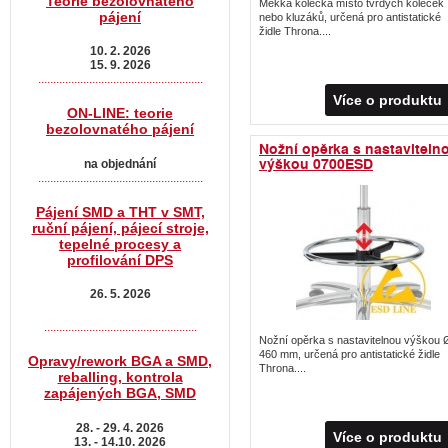
Teorie bezolovnatého
Měkká kolečka místo tvrdých koleček
pájení
nebo kluzáků, určená pro antistatické
židle Throna....
10. 2. 2026
15. 9. 2026
.......................................................
Více o produktu
ON-LINE: teorie
bezolovnatého pájení
Nožní opěrka s nastaviteln
výškou 0700ESD
na objednání
.......................................................
Pájení SMD a THT v SMT,
ruční pájení, pájecí stroje,
tepelné procesy a
profilování DPS
26. 5. 2026
...................................................
Nožní opěrka s nastavitelnou výškou 
460 mm, určená pro antistatické židle
Opravy/rework BGA a SMD,
Throna....
reballing, kontrola
zapájených BGA, SMD
28. - 29. 4. 2026
Více o produktu
13. - 14.10. 2026