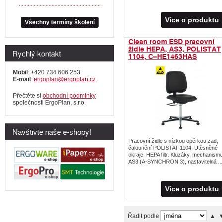
.......................................................
Více o produktu
Všechny termíny školení
Clean room ESD pracovní
židle HEPA, AS3, POLISTAT
Rychlý kontakt
1104, C–HE1463HAS
Mobil
: +420 734 606 253
E-mail
:
ergoplan@ergoplan.cz
Přečtěte si
obchodní podmínky
společnosti ErgoPlan, s.r.o.
Navštivte naše e-shopy!
Pracovní židle s nízkou opěrkou zad,
čalounění POLISTAT 1104. Utěsněné
okraje, HEPA filtr. Kluzáky, mechanism
AS3 (A-SYNCHRON 3), nastavitelná ..
Více o produktu
Řadit podle
▲