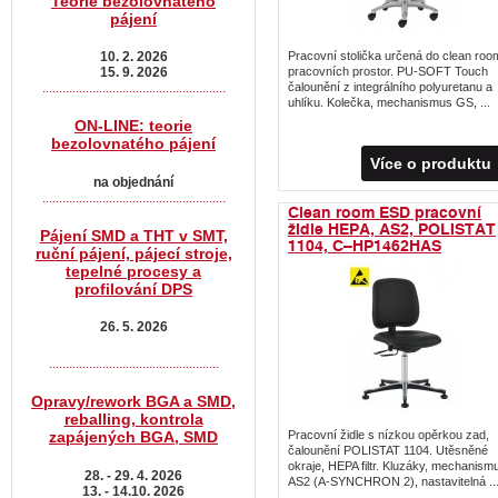
Teorie bezolovnatého
pájení
10. 2. 2026
Pracovní stolička určená do clean roo
15. 9. 2026
pracovních prostor. PU-SOFT Touch
.......................................................
čalounění z integrálního polyuretanu a
uhlíku. Kolečka, mechanismus GS, ...
ON-LINE: teorie
bezolovnatého pájení
Více o produktu
na objednání
.......................................................
Clean room ESD pracovní
židle HEPA, AS2, POLISTAT
Pájení SMD a THT v SMT,
1104, C–HP1462HAS
ruční pájení, pájecí stroje,
tepelné procesy a
profilování DPS
26. 5. 2026
...................................................
Opravy/rework BGA a SMD,
reballing, kontrola
zapájených BGA, SMD
Pracovní židle s nízkou opěrkou zad,
čalounění POLISTAT 1104. Utěsněné
okraje, HEPA filtr. Kluzáky, mechanism
28. - 29. 4. 2026
AS2 (A-SYNCHRON 2), nastavitelná ..
13. - 14.10. 2026