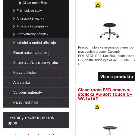
Clean room židle
Průmyslové stoly
Antistatické vozíky
Antistatické přepážky
Zdravotnický nábytek
Kontrolní a měřicí přístroje
Pracovní stolička určená do clean roo
pracovních prostor. Čalounění
Ruční nářadí a nástroje
POLISTAT 1104. Kolečka, mechanism
GS, nastavitelná výška 42 - 55 cm. E
Stroje a zařízení pro výrobu
/...
Kurzy a školení
Více o produktu
Antistatika
Clean room ESD pracovní
Výrobní materiály
stolička Pu-Soft Touch C–
WG141AP
Pájecí technika
Termíny školení pro rok
2026