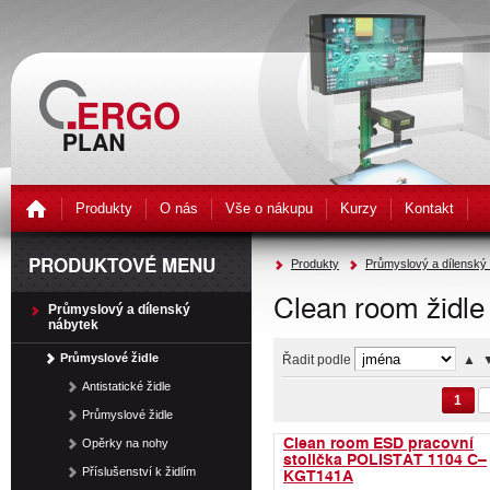
Produkty
O nás
Vše o nákupu
Kurzy
Kontakt
PRODUKTOVÉ MENU
Produkty
Průmyslový a dílenský
Clean room židle
Průmyslový a dílenský
nábytek
Průmyslové židle
Řadit podle
▲
Antistatické židle
1
Průmyslové židle
Clean room ESD pracovní
Opěrky na nohy
stolička POLISTAT 1104 C–
KGT141A
Příslušenství k židlím