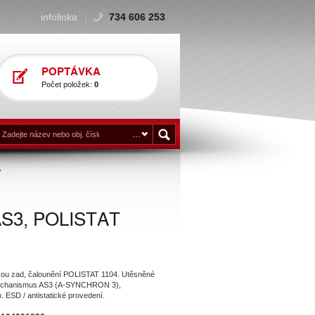
infolinka
734 606 253
POPTÁVKA
Počet položek:
0
 AS3, POLISTAT
rkou zad, čalounění POLISTAT 1104. Utěsněné
, mechanismus AS3 (A-SYNCHRON 3),
. ESD / antistatické provedení.