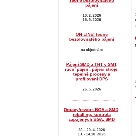
Teorie bezolovnatého
pájení
10. 2. 2026
15. 9. 2026
.......................................................
ON-LINE: teorie
bezolovnatého pájení
na objednání
.......................................................
Pájení SMD a THT v SMT,
ruční pájení, pájecí stroje,
tepelné procesy a
profilování DPS
26. 5. 2026
...................................................
Opravy/rework BGA a SMD,
reballing, kontrola
zapájených BGA, SMD
28. - 29. 4. 2026
13. - 14.10. 2026