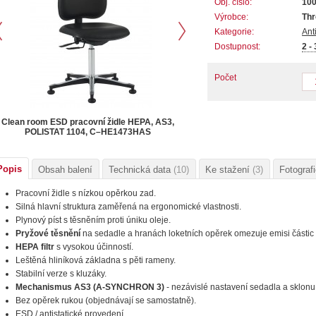
Obj. číslo:
10
Výrobce:
Thr
Kategorie:
Ant
Dostupnost:
2 -
Počet
Clean room ESD pracovní židle HEPA, AS3,
POLISTAT 1104, C–HE1473HAS
Popis
Obsah balení
Technická data
(10)
Ke stažení
(3)
Fotograf
Pracovní židle s nízkou opěrkou zad.
Silná hlavní struktura zaměřená na ergonomické vlastnosti.
Plynový píst s těsněním proti úniku oleje.
Pryžové těsnění
na sedadle a hranách loketních opěrek omezuje emisi částic 
HEPA filtr
s vysokou účinností.
Leštěná hliníková základna s pěti rameny.
Stabilní verze s kluzáky.
Mechanismus AS3 (A-SYNCHRON 3)
- nezávislé nastavení sedadla a sklonu
Bez opěrek rukou (objednávají se samostatně).
ESD / antistatické provedení.