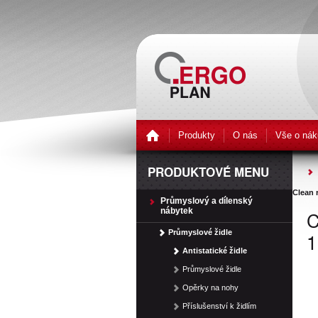
Produkty
O nás
Vše o nák
PRODUKTOVÉ MENU
Clean 
Průmyslový a dílenský
nábytek
C
Průmyslové židle
1
Antistatické židle
Průmyslové židle
Opěrky na nohy
Příslušenství k židlím