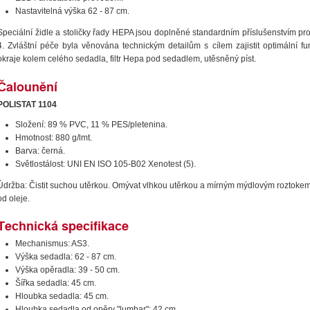
Nastavitelná výška 62 - 87 cm.
Speciální židle a stoličky řady HEPA jsou doplněné standardním příslušenstvím pro 
4. Zvláštní péče byla věnována technickým detailům s cílem zajistit optimální fu
okraje kolem celého sedadla, filtr Hepa pod sedadlem, utěsněný píst.
Čalounění
POLISTAT 1104
Složení: 89 % PVC, 11 % PES/pletenina.
Hmotnost: 880 g/lmt.
Barva: černá.
Světlostálost: UNI EN ISO 105-B02 Xenotest (5).
Údržba: Čistit suchou utěrkou. Omývat vlhkou utěrkou a mírným mýdlovým roztoke
od oleje.
Technická specifikace
Mechanismus: AS3.
Výška sedadla: 62 - 87 cm.
Výška opěradla: 39 - 50 cm.
Šířka sedadla: 45 cm.
Hloubka sedadla: 45 cm.
Hloubka sedadla od opěry "lumbar": 42 cm.