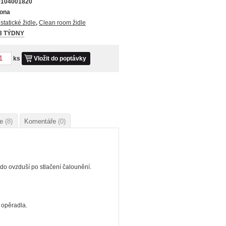
0104001820
ona
istatické židle
,
Clean room židle
 3 TÝDNY
ks
Vložit do poptávky
ie
(8)
Komentáře
(0)
do ovzduší po stlačení čalounění.
 opěradla.