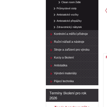
Clean room židle
Průmyslové stoly
Antistatické vozíky
Antistatické přepážky
Zdravotnický nábytek
Kontrolní a měřicí přístroje
Ruční nářadí a nástroje
Stroje a zařízení pro výrobu
Kurzy a školení
Antistatika
Výrobní materiály
Pájecí technika
Termíny školení pro rok
2026