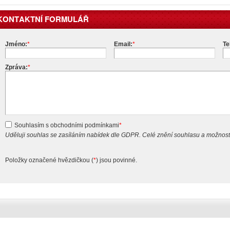
KONTAKTNÍ FORMULÁŘ
Jméno:
*
Email:
*
Te
Zpráva:
*
Souhlasím s obchodními podmínkami
*
Uděluji souhlas se zasíláním nabídek dle GDPR. Celé znění souhlasu a možnost
Položky označené hvězdičkou (
*
) jsou povinné.