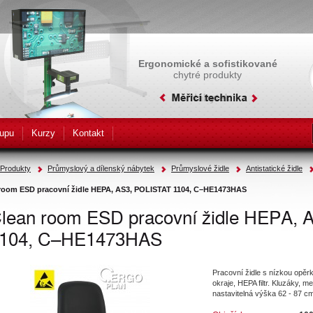
Ergonomické a sofistikované
chytré produkty
upu
Kurzy
Kontakt
Produkty
Průmyslový a dílenský nábytek
Průmyslové židle
Antistatické židle
room ESD pracovní židle HEPA, AS3, POLISTAT 1104, C–HE1473HAS
lean room ESD pracovní židle HEPA,
104, C–HE1473HAS
Pracovní židle s nízkou opě
okraje, HEPA filtr. Kluzáky
nastavitelná výška 62 - 87 cm