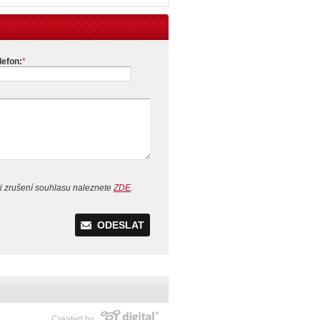
lefon:
*
i zrušení souhlasu naleznete
ZDE
.
ODESLAT
Created by