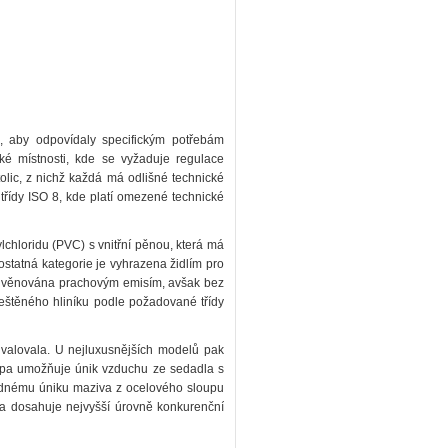
, aby odpovídaly specifickým potřebám
cké místnosti, kde se vyžaduje regulace
stolic, z nichž každá má odlišné technické
třídy ISO 8, kde platí omezené technické
hloridu (PVC) s vnitřní pěnou, která má
statná kategorie je vyhrazena židlím pro
éče věnována prachovým emisím, avšak bez
 leštěného hliníku podle požadované třídy
odvalovala. U nejluxusnějších modelů pak
Hepa umožňuje únik vzduchu ze sedadla s
padnému úniku maziva z ocelového sloupu
a dosahuje nejvyšší úrovně konkurenční