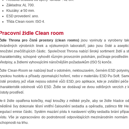
Základna: AL 700.
Kluzáky: ø 50 mm.
ESD provedení: ano.
Třída Clean room: ISO 4.
Pracovní židle Clean room
Židle Throna pro čisté prostory (clean rooms)
jsou vyvinuty a vyrobeny tak
chráněných výrobních linek a výzkumných laboratoří, jako jsou čisté a asepti
množství znečišťujících částic. Společnost Throna nabízí široký sortiment židlí a 
charakteristiky, schopné vyhovět různým provozním polohám, počínaje prostředím 
předpisy, a židlemi vyhovujícími náročnějším požadavkům (ISO 5) konče.
Židle Clean-Room se nabízejí buď v odolném, neklouzavém, černém ESD polyvinylc
vysokou hustotu a přísady zpomalující hoření, nebo v materiálu ESD Pu-Soft. Samo
čisté prostory, jež však nejsou odolné vůči ESD, pro aplikace, kde je zvláštní p
charakteristik odolnosti vůči ESD. Židle se dodávají ve dvou odlišných verzích z
čistoty prostředí.
Je-li židle opatřena kolečky, mají kroužky z měkké pryže, aby se židle hladce 
měděné švy dokonale těsní vnitřní čalounění sedadla a opěradla, zatímco filtr 
regulací emise částic. Systém mazání pístu k nastavení výšky sedadla brání pří
pístu. Vše je vypracováno do podrobností odpovídajících mezinárodním normám 
schopnosti na trhu.