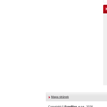
Mapa stránek
Copyright ©
ErgoPlan, s.r.o.
, 2026