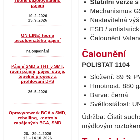
Teorie bezolovnatého
Stabilní verze s
pájení
Mechanismus GS 
10. 2. 2026
Nastavitelná výš
15. 9. 2026
.......................................................
ESD / antistatic
ON-LINE: teorie
Čalounění Valen
bezolovnatého pájení
Čalounění
na objednání
.......................................................
POLISTAT 1104
Pájení SMD a THT v SMT,
ruční pájení, pájecí stroje,
Složení: 89 % P
tepelné procesy a
profilování DPS
Hmotnost: 880 g/
26. 5. 2026
Barva: černá.
...................................................
Světlostálost: U
Opravy/rework BGA a SMD,
Údržba: Čistit suc
reballing, kontrola
zapájených BGA, SMD
mýdlovým roztokem
28. - 29. 4. 2026
13. - 14.10. 2026