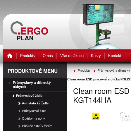
Produkty
O nás
Vše o nákupu
Kurzy
Kontakt
PRODUKTOVÉ MENU
Produkty
Průmyslový a dílenský
Clean room ESD pracovní stolička POL
Průmyslový a dílenský
nábytek
Clean room ESD 
Průmyslové židle
KGT144HA
Antistatické židle
Průmyslové židle
Opěrky na nohy
Příslušenství k židlím