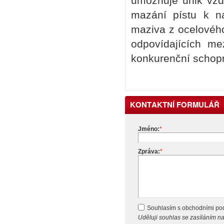
umožňuje únik vzd
mazání pístu k n
maziva z ocelového
odpovídajících m
konkurenční schopn
KONTAKTNÍ FORMULÁŘ
Jméno:
*
Zpráva:
*
Souhlasím s obchodními p
Uděluji souhlas se zasíláním 