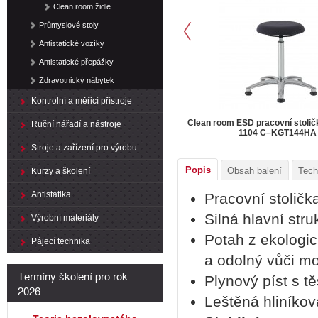
Clean room židle
Průmyslové stoly
Antistatické vozíky
Antistatické přepážky
Zdravotnický nábytek
Kontrolní a měřicí přístroje
Clean room ESD pracovní stoli
Ruční nářadí a nástroje
1104 C–KGT144HA
Stroje a zařízení pro výrobu
Popis
Obsah balení
Tech
Kurzy a školení
Antistatika
Pracovní stoličk
Silná hlavní str
Výrobní materiály
Potah z ekologick
Pájecí technika
a odolný vůči moč
Termíny školení pro rok
Plynový píst s tě
2026
Leštěná hliníkov