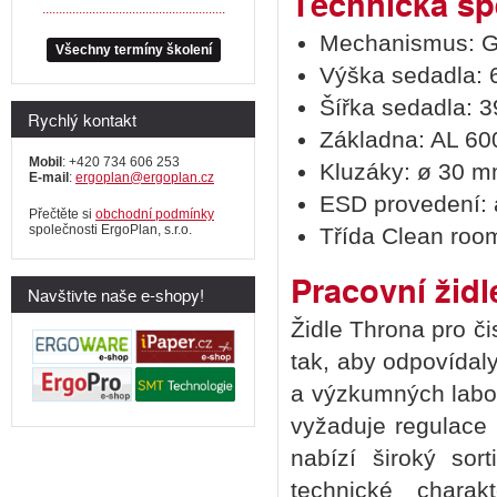
Technická sp
.......................................................
Mechanismus: G
Všechny termíny školení
Výška sedadla: 
Šířka sedadla: 3
Rychlý kontakt
Základna: AL 60
Mobil
: +420 734 606 253
Kluzáky: ø 30 m
E-mail
:
ergoplan@ergoplan.cz
ESD provedení: 
Přečtěte si
obchodní podmínky
společnosti ErgoPlan, s.r.o.
Třída Clean room
Pracovní žid
Navštivte naše e-shopy!
Židle Throna pro či
tak, aby odpovídal
a výzkumných labora
vyžaduje regulace 
nabízí široký sor
technické charak