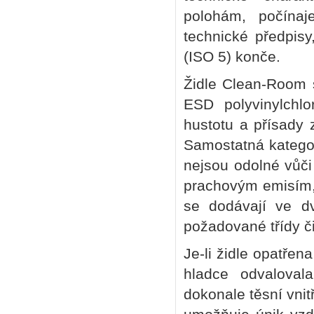
polohám, počínaj
technické předpis
(ISO 5) konče.
Židle Clean-Room 
ESD polyvinylchl
hustotu a přísady 
Samostatná kategor
nejsou odolné vůči
prachovým emisím, 
se dodávají ve dv
požadované třídy či
Je-li židle opatřen
hladce odvalova
dokonale těsní vnit