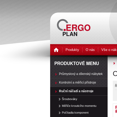
Produkty
O nás
Vše o nák
PRODUKTOVÉ MENU
O
Průmyslový a dílenský nábytek
Kontrolní a měřicí přístroje
Ř
Ruční nářadí a nástroje
Šroubováky
Měřiče krouticího momentu
Počítadla komponent