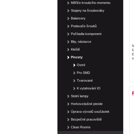
Měřiče krouticího momentu
Stojany na šroubováky
Balancery
Podavače šroubů
Počítadla komponent
Bity, nástavce
N
Kleště
š
E
Pinzety
m
Ostré
Pro SMD
Tvarované
K vytahování IO
P
Stolní lampy
Horkovzdušné pistole
Úprava vývodů součástek
Bezpečné pracoviště
Clean Rooms