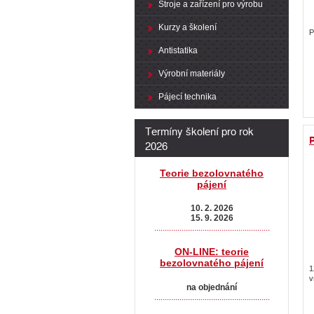
Stroje a zařízení pro výrobu
Kurzy a školení
P
Antistatika
Výrobní materiály
Pájecí technika
Termíny školení pro rok
P
2026
Teorie bezolovnatého
pájení
10. 2. 2026
15. 9. 2026
.......................................................
ON-LINE: teorie
bezolovnatého pájení
1
v
na objednání
.......................................................