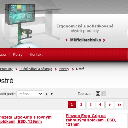
Ergonomické a sofistikované
chytré produkty
upu
Kurzy
Kontakt
Produkty
Ruční nářadí a nástroje
Pinzety
Ostré
stré
Zobrazení:
adit podle
▲
▼
1
2
3
4
Pinzeta Ergo-Grip se
Pinzeta Ergo-Grip s rovnými
zahnutými špičkami, ESD,
špičkami, ESD, 129mm
121mm