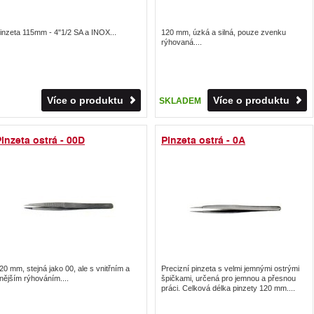
inzeta 115mm - 4"1/2 SA a INOX...
120 mm, úzká a silná, pouze zvenku
rýhovaná....
Více o produktu
Více o produktu
SKLADEM
inzeta ostrá - 00D
Pinzeta ostrá - 0A
20 mm, stejná jako 00, ale s vnitřním a
Precizní pinzeta s velmi jemnými ostrými
nějším rýhováním....
špičkami, určená pro jemnou a přesnou
práci. Celková délka pinzety 120 mm....