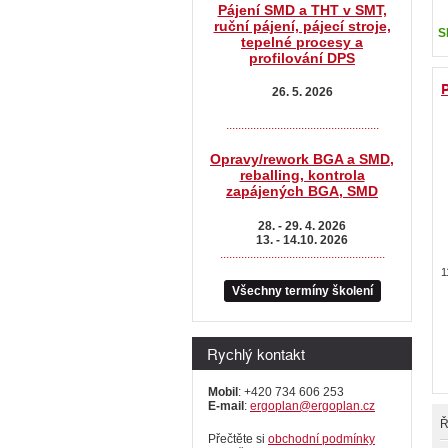
Pájení SMD a THT v SMT,
ruční pájení, pájecí stroje,
S
tepelné procesy a
profilování DPS
P
26. 5. 2026
...................................................
Opravy/rework BGA a SMD,
reballing, kontrola
zapájených BGA, SMD
28. - 29. 4. 2026
13. - 14.10. 2026
.......................................................
1
Všechny termíny školení
Rychlý kontakt
Mobil
: +420 734 606 253
E-mail
:
ergoplan@ergoplan.cz
Ř
Přečtěte si
obchodní podmínky