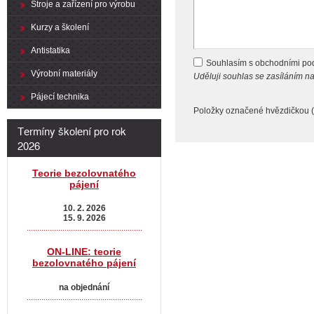
Stroje a zařízení pro výrobu
Kurzy a školení
Antistatika
Souhlasím s obchodními p
Výrobní materiály
Uděluji souhlas se zasíláním 
Pájecí technika
Položky označené hvězdičkou (
Termíny školení pro rok
2026
Teorie bezolovnatého
pájení
10. 2. 2026
15. 9. 2026
.......................................................
ON-LINE: teorie
bezolovnatého pájení
na objednání
.......................................................