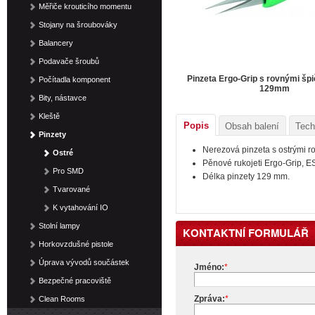
Měřiče krouticího momentu
Stojany na šroubováky
Balancery
Podavače šroubů
Pinzeta Ergo-Grip s rovnými šp
Počítadla komponent
129mm
Bity, nástavce
Kleště
Popis
Obsah balení
Tech
Pinzety
Nerezová pinzeta s ostrými r
Ostré
Pěnové rukojeti Ergo-Grip, E
Pro SMD
Délka pinzety 129 mm.
Tvarované
K vytahování IO
Stolní lampy
KONTAKTNÍ FORMULÁŘ
Horkovzdušné pistole
Úprava vývodů součástek
Jméno:
*
Bezpečné pracoviště
Zpráva:
*
Clean Rooms