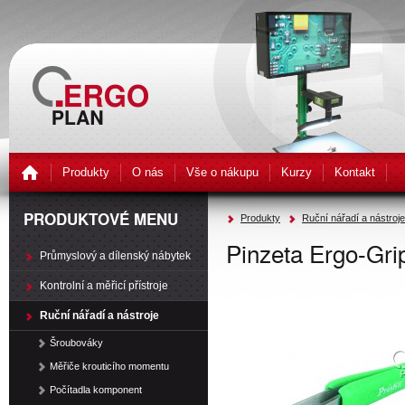
Produkty
O nás
Vše o nákupu
Kurzy
Kontakt
PRODUKTOVÉ MENU
Produkty
Ruční nářadí a nástroje
Pinzeta Ergo-Gr
Průmyslový a dílenský nábytek
Kontrolní a měřicí přístroje
Ruční nářadí a nástroje
Šroubováky
Měřiče krouticího momentu
Počítadla komponent