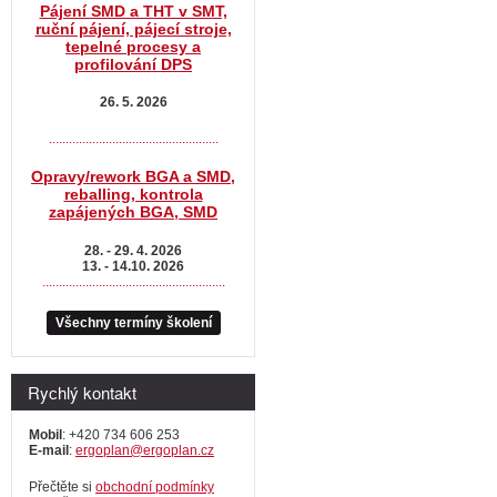
Pájení SMD a THT v SMT,
ruční pájení, pájecí stroje,
tepelné procesy a
profilování DPS
26. 5. 2026
...................................................
Opravy/rework BGA a SMD,
reballing, kontrola
zapájených BGA, SMD
28. - 29. 4. 2026
13. - 14.10. 2026
.......................................................
Všechny termíny školení
Rychlý kontakt
Mobil
: +420 734 606 253
E-mail
:
ergoplan@ergoplan.cz
Přečtěte si
obchodní podmínky