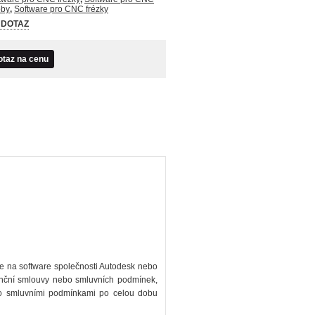
bby
,
Software pro CNC frézky
 DOTAZ
otaz na cenu
ce na software společnosti Autodesk nebo
enční smlouvy nebo smluvních podmínek,
ito smluvními podmínkami po celou dobu