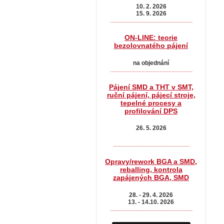
10. 2. 2026
15. 9. 2026
.......................................................
ON-LINE: teorie
bezolovnatého pájení
na objednání
.......................................................
Pájení SMD a THT v SMT,
ruční pájení, pájecí stroje,
tepelné procesy a
profilování DPS
26. 5. 2026
...................................................
Opravy/rework BGA a SMD,
reballing, kontrola
zapájených BGA, SMD
28. - 29. 4. 2026
13. - 14.10. 2026
.......................................................