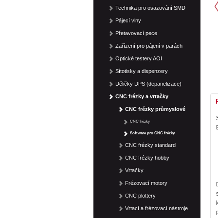
Technika pro osazování SMD
Pájecí vlny
Přetavovací pece
Zařízení pro pájení v parách
Optické testery AOI
Sítotisky a dispenzery
Děličky DPS (depanelizace)
CNC frézky a vrtačky
CNC frézky průmyslové
CNC frézky
Software pro CNC frézky
CNC frézky standard
CNC frézky hobby
Vrtačky
Frézovací motory
CNC plottery
Vrtací a frézovací nástroje