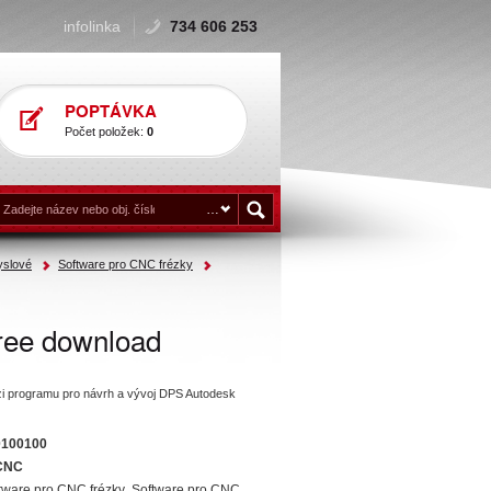
infolinka
734 606 253
POPTÁVKA
Počet položek:
0
yslové
Software pro CNC frézky
ree download
i programu pro návrh a vývoj DPS Autodesk
0100100
CNC
tware pro CNC frézky
,
Software pro CNC