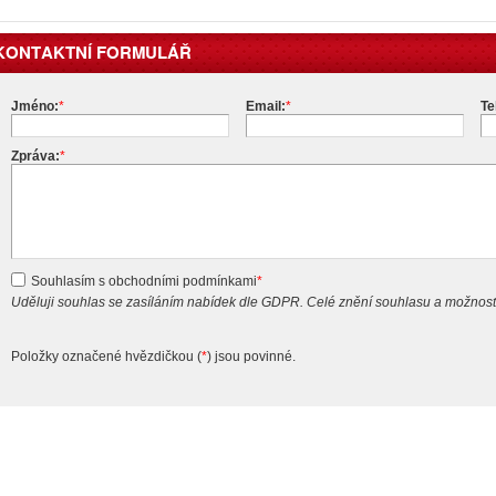
KONTAKTNÍ FORMULÁŘ
Jméno:
*
Email:
*
Te
Zpráva:
*
Souhlasím s obchodními podmínkami
*
Uděluji souhlas se zasíláním nabídek dle GDPR. Celé znění souhlasu a možnost
Položky označené hvězdičkou (
*
) jsou povinné.