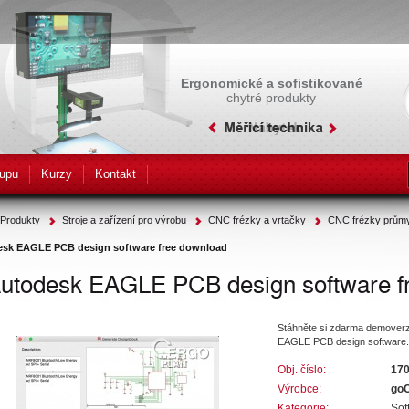
Ergonomické a sofistikované
chytré produkty
upu
Kurzy
Kontakt
Produkty
Stroje a zařízení pro výrobu
CNC frézky a vrtačky
CNC frézky prům
sk EAGLE PCB design software free download
utodesk EAGLE PCB design software f
Stáhněte si zdarma demoverz
EAGLE PCB design software.
Obj. číslo:
17
Výrobce:
go
Kategorie:
Sof