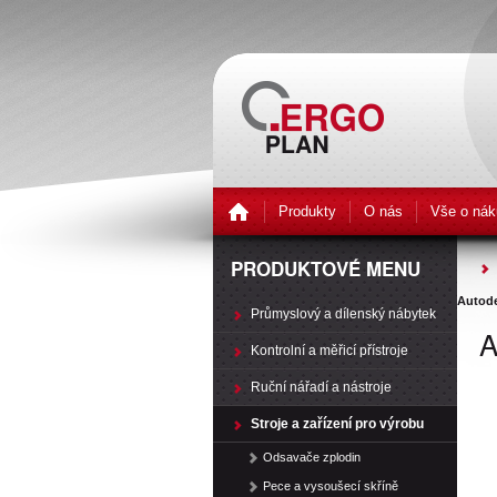
Produkty
O nás
Vše o nák
PRODUKTOVÉ MENU
Autode
Průmyslový a dílenský nábytek
A
Kontrolní a měřicí přístroje
Ruční nářadí a nástroje
Stroje a zařízení pro výrobu
Odsavače zplodin
Pece a vysoušecí skříně