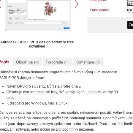
ho
Dostupnost:
NA
D
Autodesk EAGLE PCB design software free
download
Popis
Obsah balení
Fotografie
(6)
Komentáře
(0)
Stáhněte si zdarma demoverzi programu pro návrh a vývoj DPS Autodesk
EAGLE PCB design software.
Návrh DPS pro studenty, tvůrce a profesionály.
Obsahuje dva schematické listy, dvě vrstvy signálu a plochu desky 80
cm
.
2
K dispozici pro Windows, Mac a Linux.
Demoverze zdarma je licence určená pro osobní, nekomerční použití. Volné linen
služby založené na cloudových počítačích podléhají souhlasu s podmínkami lic
které jsou doprovázeny takovým softwarem nebo službami. Použití se řídí těm
používání softwaru, nebo dokud se tyto podmínky nezmění.