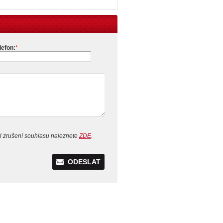
lefon:
*
i zrušení souhlasu naleznete
ZDE
.
ODESLAT