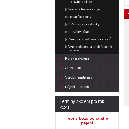
Náhradní díly
Vakuové tvářecí stroje
Leptací jednotky
UV expoziční jednotky
Řezačky pásek
Zařízení na odizolování vodičů
Výprodej demo a předváděcích
zařízení
Kurzy a školení
Antistatika
Výrobní materiály
Pájecí technika
Termíny školení pro rok
2026
Teorie bezolovnatého
pájení