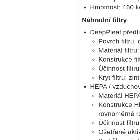
Hmotnost: 460 k
Náhradní filtry
:
DeepPleat předfi
Povrch filtru:
Materiál filtr
Konstrukce fil
Účinnost filtr
Kryt filtru: z
HEPA / vzduchový
Materiál HEPA 
Konstrukce HEP
rovnoměrné ro
Účinnost filtr
Ošetřené aktiv