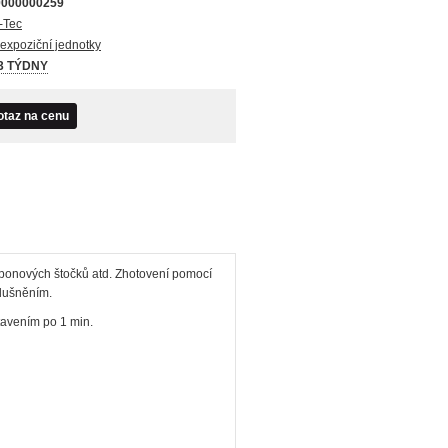
0000000259
-Tec
expoziční jednotky
 3 TÝDNY
otaz na cenu
amponových štočků atd. Zhotovení pomocí
dušněním.
tavením po 1 min.