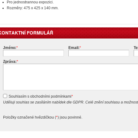
Pro jednostrannou expozici.
Rozměry: 475 x 425 x 140 mm.
KONTAKTNÍ FORMULÁŘ
Jméno:
*
Email:
*
Te
Zpráva:
*
Souhlasím s obchodními podmínkami
*
Uděluji souhlas se zasíláním nabídek dle GDPR. Celé znění souhlasu a možnost
Položky označené hvězdičkou (
*
) jsou povinné.