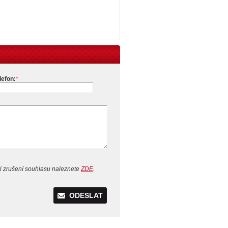
lefon:
*
i zrušení souhlasu naleznete
ZDE
.
ODESLAT