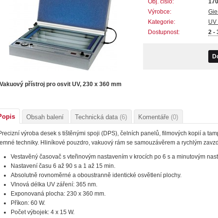
Obj. číslo:
17
Výrobce:
Gie
Kategorie:
UV 
Dostupnost:
2 -
D
Vakuový přístroj pro osvit UV, 230 x 360 mm
Popis
Obsah balení
Technická data
(6)
Komentáře
(0)
Precizní výroba desek s tištěnými spoji (DPS), čelních panelů, filmových kopií a t
jemné techniky. Hliníkové pouzdro, vakuový rám se samouzávěrem a rychlým zavz
Vestavěný časovač s vteřinovým nastavením v krocích po 6 s a minutovým nas
Nastavení času 6 až 90 s a 1 až 15 min.
Absolutně rovnoměrné a oboustranně identické osvětlení plochy.
Vlnová délka UV záření: 365 nm.
Exponovaná plocha: 230 x 360 mm.
Příkon: 60 W.
Počet výbojek: 4 x 15 W.