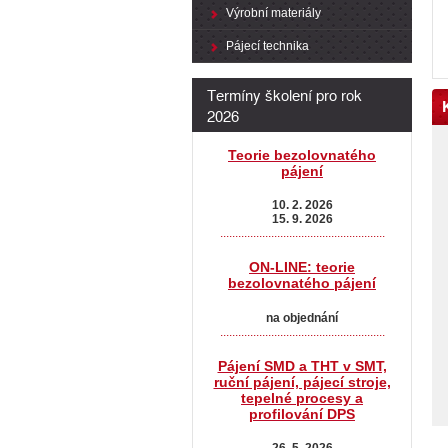
Výrobní materiály
Pájecí technika
Termíny školení pro rok
2026
Teorie bezolovnatého
pájení
10. 2. 2026
15. 9. 2026
.......................................................
ON-LINE: teorie
bezolovnatého pájení
na objednání
.......................................................
Pájení SMD a THT v SMT,
ruční pájení, pájecí stroje,
tepelné procesy a
profilování DPS
26. 5. 2026