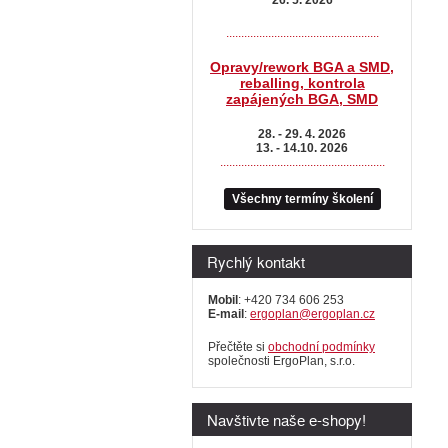
...................................................
Opravy/rework BGA a SMD,
reballing, kontrola
zapájených BGA, SMD
28. - 29. 4. 2026
13. - 14.10. 2026
.......................................................
Všechny termíny školení
Rychlý kontakt
Mobil
: +420 734 606 253
E-mail
:
ergoplan@ergoplan.cz
Přečtěte si
obchodní podmínky
společnosti ErgoPlan, s.r.o.
Navštivte naše e-shopy!