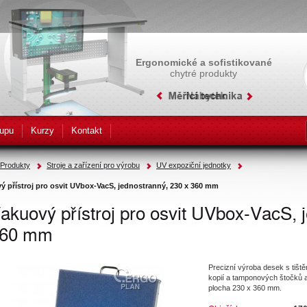
Ergonomické a sofistikované
chytré produkty
upu
Kurzy
Kontakt
Produkty
Stroje a zařízení pro výrobu
UV expoziční jednotky
ý přístroj pro osvit UVbox-VacS, jednostranný, 230 x 360 mm
akuový přístroj pro osvit UVbox-VacS, 
60 mm
Precizní výroba desek s tiště
kopií a tamponových štočků a
plocha 230 x 360 mm.