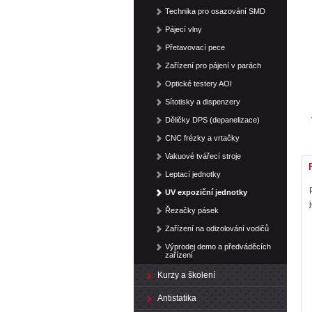
Technika pro osazování SMD
Pájecí vlny
Přetavovací pece
Zařízení pro pájení v parách
Optické testery AOI
Sítotisky a dispenzery
Děličky DPS (depanelizace)
CNC frézky a vrtačky
Vakuové tvářecí stroje
Leptací jednotky
UV expoziční jednotky
Řezačky pásek
Zařízení na odizolování vodičů
Výprodej demo a předváděcích
zařízení
Kurzy a školení
Antistatika