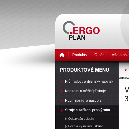
Produkty
O nás
Vše o nák
PRODUKTOVÉ MENU
Vakuov
Průmyslový a dílenský nábytek
V
Kontrolní a měřicí přístroje
3
Ruční nářadí a nástroje
Stroje a zařízení pro výrobu
Odsavače zplodin
Pece a vysoušecí skříně