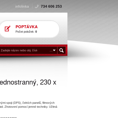
infolinka
734 606 253
POPTÁVKA
Počet položek:
0
jednostranný, 230 x
nými spoji (DPS), čelních panelů, filmových
td. Zhotovení pomocí jemné techniky. Užitná