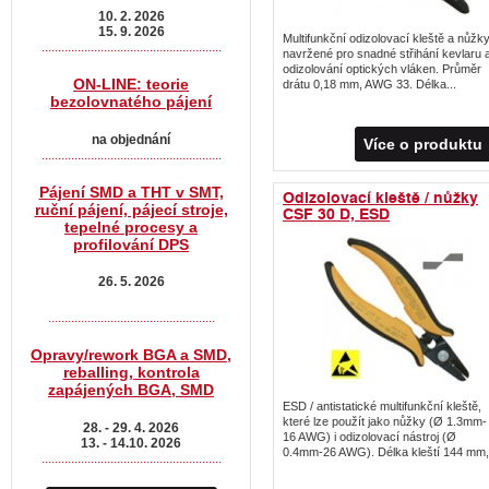
10. 2. 2026
15. 9. 2026
Multifunkční odizolovací kleště a nůžk
.......................................................
navržené pro snadné střihání kevlaru 
odizolování optických vláken. Průměr
ON-LINE: teorie
drátu 0,18 mm, AWG 33. Délka...
bezolovnatého pájení
na objednání
Více o produktu
.......................................................
Pájení SMD a THT v SMT,
Odizolovací kleště / nůžky
ruční pájení, pájecí stroje,
CSF 30 D, ESD
tepelné procesy a
profilování DPS
26. 5. 2026
...................................................
Opravy/rework BGA a SMD,
reballing, kontrola
zapájených BGA, SMD
ESD / antistatické multifunkční kleště,
které lze použít jako nůžky (Ø 1.3mm-
28. - 29. 4. 2026
16 AWG) i odizolovací nástroj (Ø
13. - 14.10. 2026
0.4mm-26 AWG). Délka kleští 144 mm,.
.......................................................