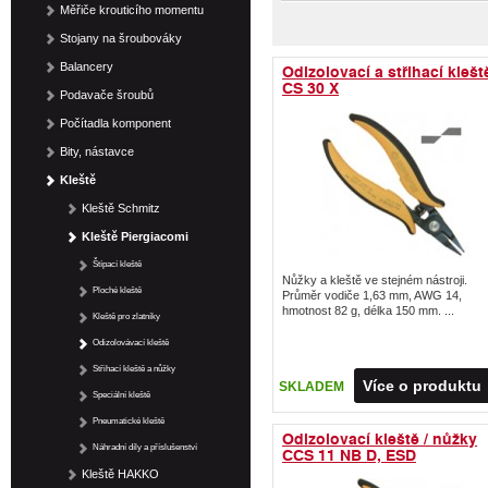
Měřiče krouticího momentu
Stojany na šroubováky
Balancery
Odizolovací a střihací klešt
CS 30 X
Podavače šroubů
Počítadla komponent
Bity, nástavce
Kleště
Kleště Schmitz
Kleště Piergiacomi
Štípací kleště
Nůžky a kleště ve stejném nástroji.
Ploché kleště
Průměr vodiče 1,63 mm, AWG 14,
hmotnost 82 g, délka 150 mm. ...
Kleště pro zlatníky
Odizolovávací kleště
Střihací kleště a nůžky
Více o produktu
SKLADEM
Speciální kleště
Pneumatické kleště
Odizolovací kleště / nůžky
Náhradní díly a příslušenství
CCS 11 NB D, ESD
Kleště HAKKO