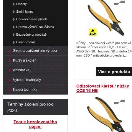
Pinzety
Stolní lampy
Horkovzdušné pistole
Úprava vývodů součástek
Bezpečné pracoviště
Clean Rooms
Nůžky - odizolovací kleště pro optická
vlákna. Průměr vodiče 0,2 - 1,0 mm,
Stroje a zařízení pro výrobu
AWG 32 - 18. Hmotnost 90 g, délka 14
mm. ESD / antistatické provedení...
Kurzy a školení
Antistatika
Více o produktu
Výrobní materiály
Odizolovací kleště / nůžky
CCS 18 NB
Pájecí technika
Termíny školení pro rok
2026
Teorie bezolovnatého
pájení