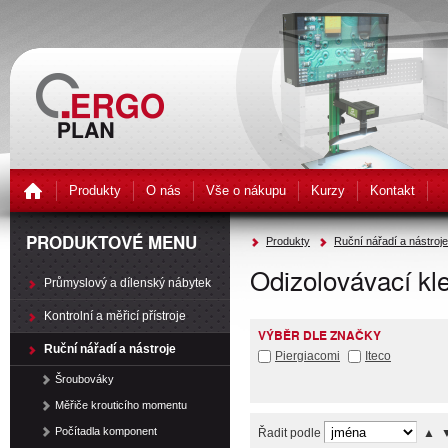
Produkty
O nás
Vše o nákupu
Kurzy
Kontakt
PRODUKTOVÉ MENU
Produkty
Ruční nářadí a nástroje
Odizolovávací kl
Průmyslový a dílenský nábytek
Kontrolní a měřicí přístroje
VÝBĚR DLE ZNAČKY
Ruční nářadí a nástroje
Piergiacomi
Iteco
Šroubováky
Měřiče krouticího momentu
Počítadla komponent
Řadit podle
▲