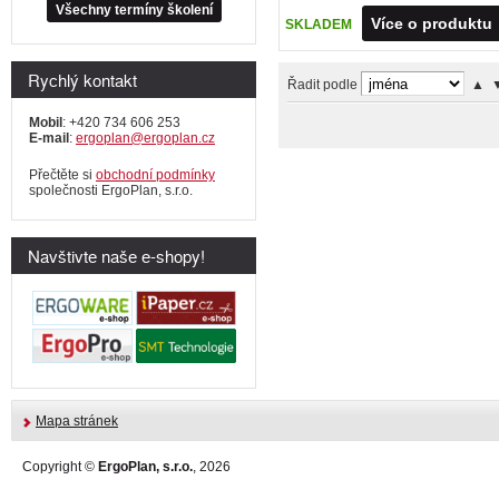
Všechny termíny školení
Více o produktu
SKLADEM
Rychlý kontakt
Řadit podle
▲
Mobil
: +420 734 606 253
E-mail
:
ergoplan@ergoplan.cz
Přečtěte si
obchodní podmínky
společnosti ErgoPlan, s.r.o.
Navštivte naše e-shopy!
Mapa stránek
Copyright ©
ErgoPlan, s.r.o.
, 2026