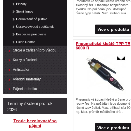
Pneumatické štípací kleště určené pro
Pinzety
zkosený řez. Obsahuje bezpečnostní
svorku. Na požádání jsou dostupné
Stolní lampy
různé typy čelistí. Max. střihací síla...
Horkovzdušné pistole
Úprava vývodů součástek
Více o produktu
Bezpečné pracoviště
Clean Rooms
Pneumatické kleště TPP TR
6000 R
Stroje a zařízení pro výrobu
Kurzy a školení
Antistatika
Výrobní materiály
Pájecí technika
Pneumatické štípací kleště určené pro
Termíny školení pro rok
rovný řez. Na požádání jsou dostupné
2026
různé typy čelistí. Max. střihací síla 90
kg. Max. průměr měděného drá...
Teorie bezolovnatého
pájení
Více o produktu