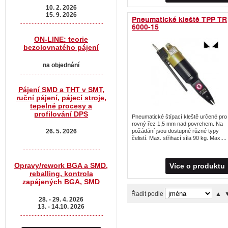
10. 2. 2026
15. 9. 2026
Pneumatické kleště TPP TR
.......................................................
6000-15
ON-LINE: teorie
bezolovnatého pájení
na objednání
.......................................................
Pájení SMD a THT v SMT,
ruční pájení, pájecí stroje,
tepelné procesy a
profilování DPS
Pneumatické štípací kleště určené pro
rovný řez 1,5 mm nad povrchem. Na
26. 5. 2026
požádání jsou dostupné různé typy
čelistí. Max. střihací síla 90 kg. Max....
...................................................
Opravy/rework BGA a SMD,
Více o produktu
reballing, kontrola
zapájených BGA, SMD
Řadit podle
▲
28. - 29. 4. 2026
13. - 14.10. 2026
.......................................................