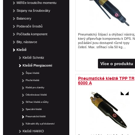
Měřiče krouticího momentu
Stojany na šroubováky
Balancery
Podavače šroubů
Počítadla komponent
Pneumatický štípací a ohýbací nástroj,
který připevňuje komponentu k DPS. 
Bity, nástavce
požádání jsou dostupné různé typy
čelistí. Max. střihací síla 50 kg....
Kleště
Kleště Schmitz
Více o produktu
Kleště Piergiacomi
Štípací kleště
Pneumatické kleště TPP TR
Ploché kleště
6000 A
Kleště pro zlatníky
Odizolovávací kleště
Střihací kleště a nůžky
Speciální kleště
Pneumatické kleště
Náhradní díly a příslušenství
Kleště HAKKO