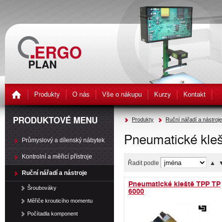
Produkty
O nás
Vše o nákupu
Kurzy
Kontakt
PRODUKTOVÉ MENU
Produkty
Ruční nářadí a nástroje
Pneumatické kleš
Průmyslový a dílenský nábytek
Kontrolní a měřicí přístroje
Řadit podle
▲
Ruční nářadí a nástroje
Pneumatické kleště TPP TP
Šroubováky
6000
Měřiče krouticího momentu
Počítadla komponent