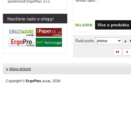
stříhací špice....
společnosti ErgoPlan, s.r.o.
Navštivte naše e-shopy!
Více o produktu
SKLADEM
Řadit podle
▲
Mapa stránek
Copyright ©
ErgoPlan, s.r.o.
, 2026