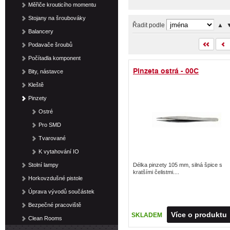
Měřiče krouticího momentu
Stojany na šroubováky
Řadit podle
▲
Balancery
Podavače šroubů
Počítadla komponent
Pinzeta ostrá - 00C
Bity, nástavce
Kleště
Pinzety
Ostré
Pro SMD
Tvarované
K vytahování IO
Stolní lampy
Délka pinzety 105 mm, silná špice s
kratšími čelistmi....
Horkovzdušné pistole
Úprava vývodů součástek
Bezpečné pracoviště
Více o produktu
SKLADEM
Clean Rooms