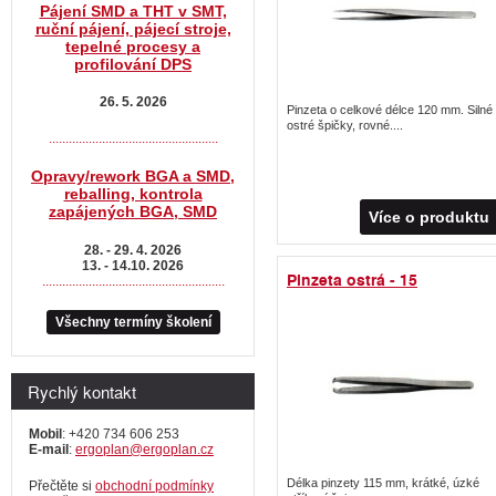
Pájení SMD a THT v SMT,
ruční pájení, pájecí stroje,
tepelné procesy a
profilování DPS
26. 5. 2026
Pinzeta o celkové délce 120 mm. Silné
ostré špičky, rovné....
...................................................
Opravy/rework BGA a SMD,
reballing, kontrola
zapájených BGA, SMD
Více o produktu
28. - 29. 4. 2026
13. - 14.10. 2026
Pinzeta ostrá - 15
.......................................................
Všechny termíny školení
Rychlý kontakt
Mobil
: +420 734 606 253
E-mail
:
ergoplan@ergoplan.cz
Délka pinzety 115 mm, krátké, úzké
Přečtěte si
obchodní podmínky