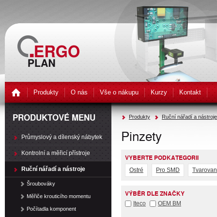
Produkty
O nás
Vše o nákupu
Kurzy
Kontakt
PRODUKTOVÉ MENU
Produkty
Ruční nářadí a nástroje
Pinzety
Průmyslový a dílenský nábytek
Kontrolní a měřicí přístroje
VYBERTE PODKATEGORII
Ruční nářadí a nástroje
Ostré
Pro SMD
Tvarova
Šroubováky
VÝBĚR DLE ZNAČKY
Měřiče krouticího momentu
Iteco
OEM BM
Počítadla komponent