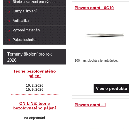
Stroje a zařízení pro výrobu
Pinzeta ostrá - 0C10
Kurzy a školení
Antistatika
Výrobní materiály
Pájecí technika
Termíny školení pro rok
2026
100 mm, plochá a jemná špice....
Teorie bezolovnatého
pájení
10. 2. 2026
Více o produktu
15. 9. 2026
.......................................................
ON-LINE: teorie
Pinzeta ostrá - 1
bezolovnatého pájení
na objednání
.......................................................