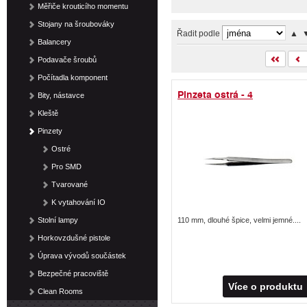
Měřiče krouticího momentu
Stojany na šroubováky
Řadit podle
▲
Balancery
Podavače šroubů
Počítadla komponent
Pinzeta ostrá - 4
Bity, nástavce
Kleště
Pinzety
Ostré
Pro SMD
Tvarované
K vytahování IO
Stolní lampy
110 mm, dlouhé špice, velmi jemné....
Horkovzdušné pistole
Úprava vývodů součástek
Bezpečné pracoviště
Více o produktu
Clean Rooms