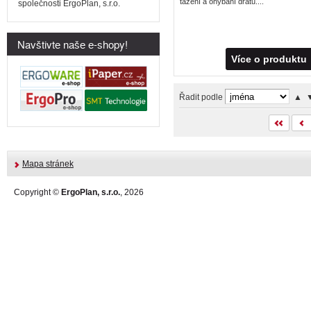
tažení a ohýbání drátů....
společnosti ErgoPlan, s.r.o.
Navštivte naše e-shopy!
Více o produktu
Řadit podle
▲
Mapa stránek
Copyright ©
ErgoPlan, s.r.o.
, 2026