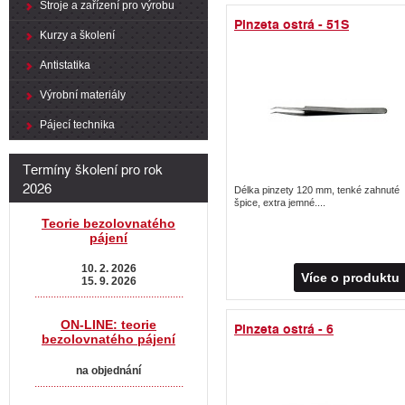
Stroje a zařízení pro výrobu
Pinzeta ostrá - 51S
Kurzy a školení
Antistatika
Výrobní materiály
Pájecí technika
Termíny školení pro rok
2026
Délka pinzety 120 mm, tenké zahnuté
špice, extra jemné....
Teorie bezolovnatého
pájení
10. 2. 2026
Více o produktu
15. 9. 2026
.......................................................
ON-LINE: teorie
Pinzeta ostrá - 6
bezolovnatého pájení
na objednání
.......................................................