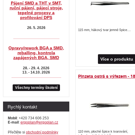
Pájení SMD a THT v SMT,
ruční pájení, pájecí stroje,
tepelné procesy a
profilování DPS
26. 5. 2026
115 mm, hákový tvar jemné špice....
...................................................
Opravy/rework BGA a SMD,
reballing, kontrola
zapájených BGA, SMD
Více o produktu
28. - 29. 4. 2026
13. - 14.10. 2026
Pinzeta ostrá s výřezem - 1
.......................................................
Všechny termíny školení
Rychlý kontakt
Mobil
: +420 734 606 253
E-mail
:
ergoplan@ergoplan.cz
110 mm, ploché špice k tvarování,
Přečtěte si
obchodní podmínky