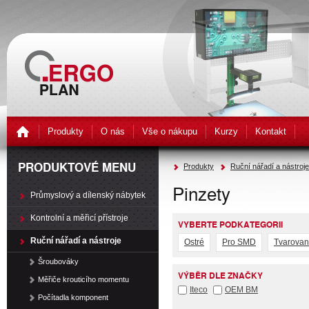
Produkty
O nás
Vše o nákupu
Kurzy
Kontakt
PRODUKTOVÉ MENU
Produkty
Ruční nářadí a nástroje
Pinzety
Průmyslový a dílenský nábytek
Kontrolní a měřicí přístroje
VYBERTE PODKATEGORII
Ruční nářadí a nástroje
Ostré
Pro SMD
Tvarova
Šroubováky
VÝBĚR DLE ZNAČKY
Měřiče krouticího momentu
Iteco
OEM BM
Počítadla komponent