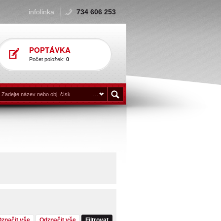
infolinka
734 606 253
POPTÁVKA
Počet položek:
0
Označit vše
Odznačit vše
Filtrovat