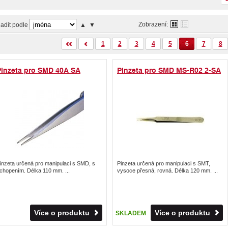
Zobrazení:
adit podle
▲
▼
1
2
3
4
5
6
7
8
Pinzeta pro SMD 40A SA
Pinzeta pro SMD MS-R02 2-SA
inzeta určená pro manipulaci s SMD, s
Pinzeta určená pro manipulaci s SMT,
chopením. Délka 110 mm. ...
vysoce přesná, rovná. Délka 120 mm. ...
Více o produktu
Více o produktu
SKLADEM