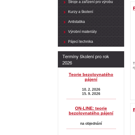
Stroje a zařízení pro výrobu
P
Kurzy a školení
Antistatika
Výrobní materiály
Pájecí technika
Termíny školení pro rok
2026
T
r
Teorie bezolovnatého
pájení
10. 2. 2026
15. 9. 2026
.......................................................
ON-LINE: teorie
P
bezolovnatého pájení
na objednání
.......................................................