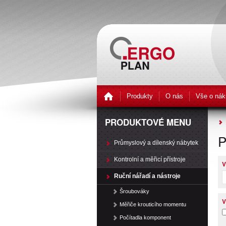
Produkty
O nás
Vše o nák
PRODUKTOVÉ MENU
P
Průmyslový a dílenský nábytek
Kontrolní a měřicí přístroje
V
Ruční nářadí a nástroje
Šroubováky
V
Měřiče krouticího momentu
Počítadla komponent