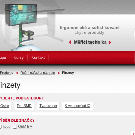
Ergonomické a sofistikované
chytré produkty
upu
Kurzy
Kontakt
Produkty
Ruční nářadí a nástroje
Pinzety
inzety
YBERTE PODKATEGORII
Ostré
Pro SMD
Tvarované
K vytahování IO
ÝBĚR DLE ZNAČKY
Iteco
OEM BM