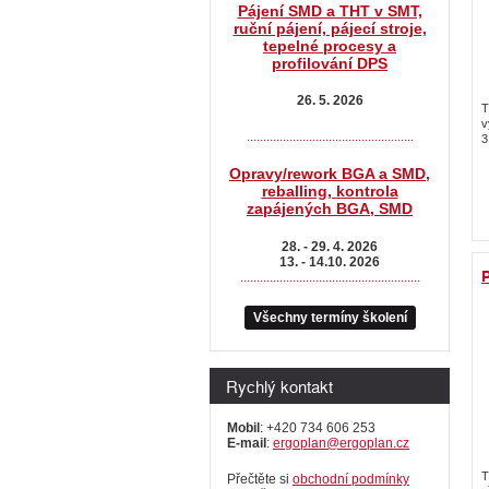
Pájení SMD a THT v SMT,
ruční pájení, pájecí stroje,
tepelné procesy a
profilování DPS
26. 5. 2026
T
v
...................................................
3
Opravy/rework BGA a SMD,
reballing, kontrola
zapájených BGA, SMD
28. - 29. 4. 2026
13. - 14.10. 2026
P
.......................................................
Všechny termíny školení
Rychlý kontakt
Mobil
: +420 734 606 253
E-mail
:
ergoplan@ergoplan.cz
T
Přečtěte si
obchodní podmínky