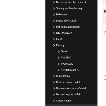
Měřiče krouticího momentu
Stojany na šroubováky
Ř
Balancery
Podavače šroubů
Počítadla komponent
Bity, nástavce
Kleště
Pinzety
Ostré
Pro SMD
Tvarované
K vytahování IO
Stolní lampy
P
u
Horkovzdušné pistole
Úprava vývodů součástek
Bezpečné pracoviště
Clean Rooms