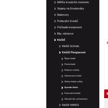
Měřiče krouticího momentu
Stojany na šroubováky
Balancery
Podavače šroubů
Počítadla komponent
Bity, nástavce
Kleště
Kleště Schmitz
Kleště Piergiacomi
Štípací kleště
Ploché kleště
Kleště pro zlatníky
Odizolovávací kleště
Střihací kleště a nůžky
Speciální kleště
Pneumatické kleště
Náhradní díly a příslušenství
Kleště HAKKO