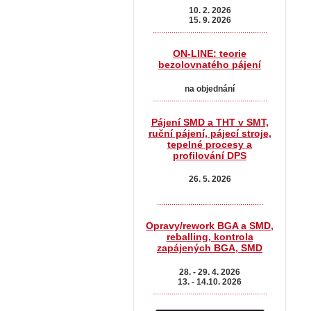
10. 2. 2026
15. 9. 2026
.......................................................
ON-LINE: teorie
bezolovnatého pájení
na objednání
.......................................................
Pájení SMD a THT v SMT,
ruční pájení, pájecí stroje,
tepelné procesy a
profilování DPS
26. 5. 2026
...................................................
Opravy/rework BGA a SMD,
reballing, kontrola
zapájených BGA, SMD
28. - 29. 4. 2026
13. - 14.10. 2026
.......................................................