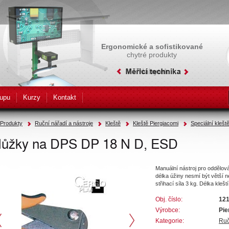
Ergonomické a sofistikované
chytré produkty
upu
Kurzy
Kontakt
Produkty
Ruční nářadí a nástroje
Kleště
Kleště Piergiacomi
Speciální klešt
ůžky na DPS DP 18 N D, ESD
Manuální nástroj pro oddělov
délka úžiny nesmí být větší 
střihací síla 3 kg. Délka kle
Obj. číslo:
12
Výrobce:
Pie
Kategorie:
Ruč