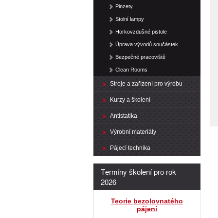
Pinzety
Stolní lampy
Horkovzdušné pistole
Úprava vývodů součástek
Bezpečné pracoviště
Clean Rooms
Stroje a zařízení pro výrobu
Kurzy a školení
Antistatika
Výrobní materiály
Pájecí technika
Termíny školení pro rok
2026
Teorie bezolovnatého
pájení