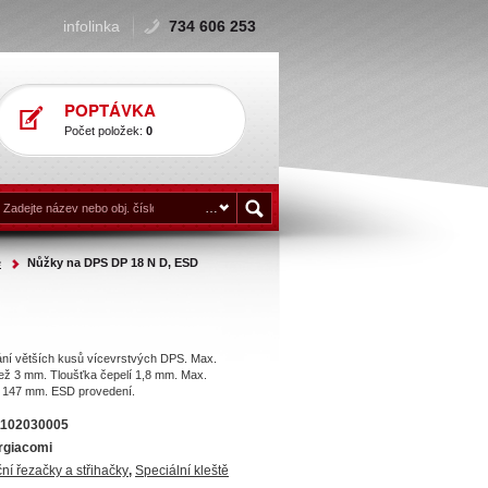
infolinka
734 606 253
POPTÁVKA
Počet položek:
0
ě
Nůžky na DPS DP 18 N D, ESD
ání větších kusů vícevrstvých DPS. Max.
než 3 mm. Tloušťka čepelí 1,8 mm. Max.
ští 147 mm. ESD provedení.
1102030005
rgiacomi
ní řezačky a střihačky
,
Speciální kleště