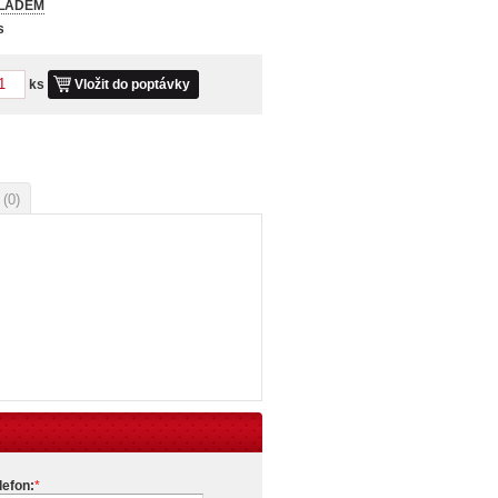
LADEM
s
ks
Vložit do poptávky
e
(0)
lefon:
*