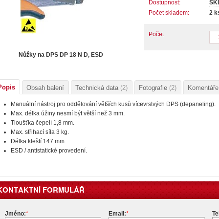
Dostupnost:
SK
Počet skladem:
2
k
Počet
Nůžky na DPS DP 18 N D, ESD
Popis
Obsah balení
Technická data
(2)
Fotografie
(2)
Komentář
Manuální nástroj pro oddělování větších kusů vícevrstvých DPS (depaneling).
Max. délka úžiny nesmí být větší než 3 mm.
Tloušťka čepelí 1,8 mm.
Max. střihací síla 3 kg.
Délka kleští 147 mm.
ESD / antistatické provedení.
KONTAKTNÍ FORMULÁŘ
Jméno:
*
Email:
*
Te