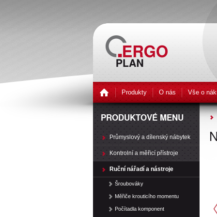
Produkty
O nás
Vše o nák
PRODUKTOVÉ MENU
N
Průmyslový a dílenský nábytek
Kontrolní a měřicí přístroje
Ruční nářadí a nástroje
Šroubováky
Měřiče krouticího momentu
Počítadla komponent